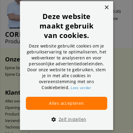
Bel 31 (0) 78 641 64 10
×
(bereikbaar tussen 9:30 - 16:30)
Deze website
of stuur een e-mail naar onze
maakt gebruik
klantenservice
.
CORNEILLE
van cookies.
Productspecialist
Deze website gebruikt cookies om je
gebruikservaring te optimaliseren, het
webverkeer te analyseren en voor
Onze diensten
persoonlijke advertentiedoeleinden.
Epine Services
Door onze website te gebruiken, stem
Epine Camerashop
je in met alle cookies in
overeenstemming met ons
Cookiebeleid.
Lees verder
Klantenservice
Alles over onze service
Alles accepteren
Openingstijden winkel
Product retourneren
Zelf instellen
Verzending* en bezorging
Technische ondersteuning