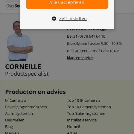
Alles accepteren
Zelf instellen
Advies nodig?
Bel 31 (0) 78 641 64 10
(bereikbaar tussen 9:30 - 16:30)
of stuur een e-mail naar onze
klantenservice
.
CORNEILLE
Productspecialist
Producten en advies
IP Camera's
Top 10 IP camera's
Beveiligingscamera sets
Top 10 Camerasystemen
Alarmsystemen
Top 5 alarmsystemen
Deurbellen
Installatieservice
Blog
Home8
Merken
Acties