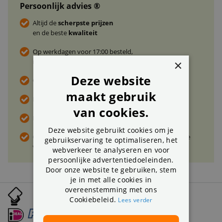
Persoonlijk advies ®
Altijd de
scherpste prijzen
en de beste
kwaliteit
Op werkdagen voor 17:00 besteld,
morgen
gratis* bezorgd
×
Deze website
Gratis
retourneren
maakt gebruik
Direct
advies van de specialist
?
Bel, mail
of chat
van cookies.
De
beste deal
maken? Vraag naar
jouw korting
Deze website gebruikt cookies om je
Ontvang tijdelijk
gratis
een
plaatsingsplan
ter waarde
gebruikservaring te optimaliseren, het
van € 69,-
webverkeer te analyseren en voor
persoonlijke advertentiedoeleinden.
Door onze website te gebruiken, stem
je in met alle cookies in
overeenstemming met ons
Uitgebreid betaalgemak:
Cookiebeleid.
Lees verder