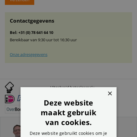
Contactgegevens
Bel: +31 (0) 78 641 64 10
Bereikbaar van 9:30 uur tot 16:30 uur
Onze adresgegevens
Uitgebreid betaalgemak:
×
Deze website
maakt gebruik
van cookies.
Advies nodig?
Deze website gebruikt cookies om je