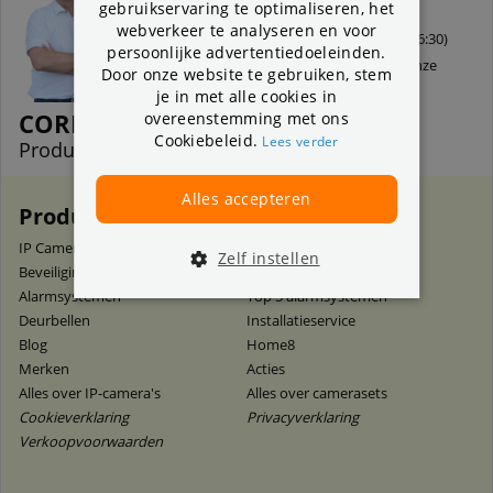
gebruikservaring te optimaliseren, het
Bel 31 (0) 78 641 64 10
webverkeer te analyseren en voor
(bereikbaar tussen 9:30 - 16:30)
persoonlijke advertentiedoeleinden.
of stuur een e-mail naar onze
Door onze website te gebruiken, stem
klantenservice
.
je in met alle cookies in
CORNEILLE
overeenstemming met ons
Cookiebeleid.
Lees verder
Productspecialist
Alles accepteren
Producten en advies
IP Camera's
Top 10 IP camera's
Zelf instellen
Beveiligingscamera sets
Top 10 Camerasystemen
Alarmsystemen
Top 5 alarmsystemen
Deurbellen
Installatieservice
Blog
Home8
Merken
Acties
Alles over IP-camera's
Alles over camerasets
Cookieverklaring
Privacyverklaring
Verkoopvoorwaarden