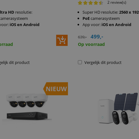
2 review(s)
ltra HD
resolutie:
Super HD resolutie:
2560 x 19
camerasysteem
PoE
camerasysteem
voor:
iOS en Android
App voor:
iOS en Android
499,-
639,-
orraad
Op voorraad
elijk dit product
Vergelijk dit product