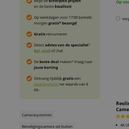
Altijd de
scherpste prijzen
Op vo
en de beste
kwaliteit
Op werkdagen voor 17:00 besteld,
Verg
morgen
gratis* bezorgd
Gratis
retourneren
Direct
advies van de specialist
?
Bel, mail
of chat
De
beste deal
maken? Vraag naar
jouw korting
Ontvang tijdelijk
gratis
een
plaatsingsplan
ter waarde van €
69,-
Reoli
Came
Camerasystemen
4K Ul
Beveiligingscamera set buiten