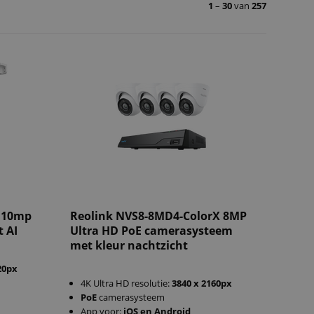
1
–
30
van
257
l 10mp
Reolink NVS8-8MD4-ColorX 8MP
t AI
Ultra HD PoE camerasysteem
met kleur nachtzicht
20px
4K Ultra HD resolutie:
3840 x 2160px
PoE
camerasysteem
App voor:
iOS en Android