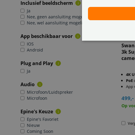
Inclusief beeldscherm
i
Ja
Nee, geen aansluiting mogelijk
Nee, wel aansluiting mogelijk
App beschikbaar voor
i
IOS
Swan
Android
3k Su
came
Plug and Play
i
Ja
4K U
PoE
Audio
i
App 
Microfoon/Luidspreker
499,-
Microfoon
Op vo
Epine's Keuze
i
Epine's Favoriet
Verg
Nieuw
Coming Soon