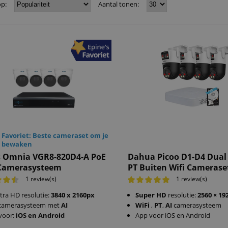
op:
Aantal tonen:
s Favoriet: Beste cameraset om je
e bewaken
 Omnia VGR8-820D4-A PoE
Dahua Picoo D1-D4 Dua
Camerasysteem
PT Buiten Wifi Camerase
1 review(s)
1 review(s)
tra HD resolutie:
3840 x 2160px
Super HD
resolutie:
2560 × 19
camerasysteem met
AI
WiFi
,
PT
,
AI
camerasysteem
voor:
iOS en Android
App voor iOS en Android