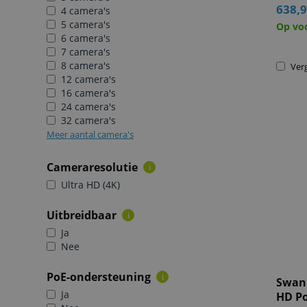
638,
4 camera's
5 camera's
Op vo
6 camera's
7 camera's
8 camera's
Verg
12 camera's
16 camera's
24 camera's
32 camera's
Meer aantal camera's
Cameraresolutie
i
Ultra HD (4K)
Uitbreidbaar
i
Ja
Nee
PoE-ondersteuning
i
Swann
Ja
HD Po