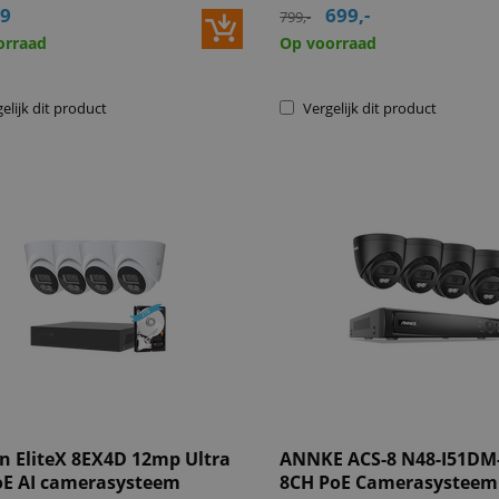
99
699,-
799,-
orraad
Op voorraad
elijk dit product
Vergelijk dit product
 EliteX 8EX4D 12mp Ultra
ANNKE ACS-8 N48-I51DM
E AI camerasysteem
8CH PoE Camerasysteem