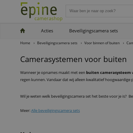
camerashop
Acties
Beveiligingscamera sets
Home
›
Beveiligingscamera sets
›
Voor binnen of buiten
›
Cam
Camerasystemen voor buiten
Wanneer je opnames maakt met een
buiten camerasysteem
w
regen kunnen. Vandaar dat wij alleen kwalitatief hoogwaardige 
Wil je weten welk beveiligingscamera set het beste voor je is? 
Meer:
Alle beveiligingscamera sets