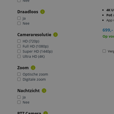
Nee
4K U
Draadloos
i
PoE
Ja
App 
Nee
699,-
Cameraresolutie
i
Op vo
HD (720p)
Full HD (1080p)
Super HD (1440p)
Verg
Ultra HD (4K)
Zoom
i
Optische zoom
Digitale zoom
Nachtzicht
i
Ja
Nee
PTZ Camera
i