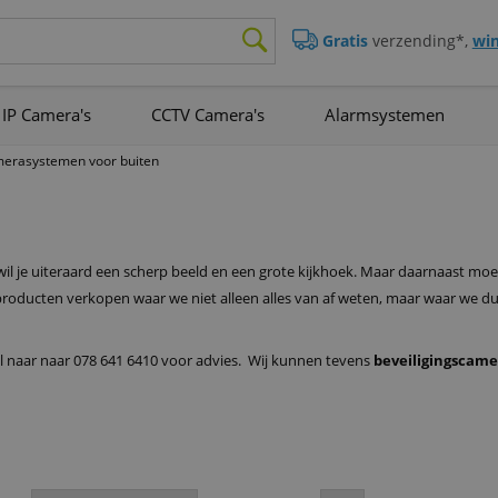
Gratis
verzending*,
win
IP Camera's
CCTV Camera's
Alarmsystemen
erasystemen voor buiten
il je uiteraard een scherp beeld en een grote kijkhoek. Maar daarnaast m
producten verkopen waar we niet alleen alles van af weten, maar waar we d
Bel naar naar 078 641 6410 voor advies. Wij kunnen tevens
beveiligingscame