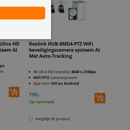
l Cam
asysteem
Ultra HD
Reolink HUB-8MD4-PTZ WiFi
teem AI
beveiligingscamera systeem AI
Met Auto-Tracking
0px
em
4K Ultra HD resolutie:
3840 x 2160px
WiFI
PTZ
camerasysteem
App voor:
iOS en Android
799,-
Op voorraad
Vergelijk dit product