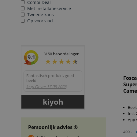
Combi Deal
Met installatieservice
Tweede kans
Op voorraad
3150
beoordelingen
9.1
Fantastisch produkt, goed
Fosc
beeld
Super
Jaap Oever
17-05-2026
Came
kiyoh
Beel
Incl.
App 
Persoonlijk advies ®
499,-