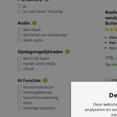
Ja
Ja, met Smart Tracking
Reoli
vanda
Audio
Buite
i
Microfoon
Microfoon en luidspreker
Ultr
Geen audio
PoE
App 
Opslagmogelijkheden
i
779,-
Micro SD-kaart
Harde schijf (HDD)
Op vo
Cloud
Verg
AI Functies
i
Persoonsdetectie
Voertuigdetectie
De
Gezichtsherkenning
Geen
Deze website
Indringersdetectie
analyseren en voo
me