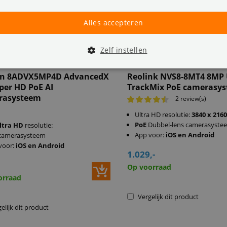
Alles accepteren
Zelf instellen
Epine’s Favoriet: Reolink Dua
TrackMix 4K Ultra HD Camer
n 8ADVX5MP4D AdvancedX
Reolink NVS8-8MT4 8MP 
per HD PoE AI
TrackMix PoE camerasys
rasysteem
2 review(s)
Ultra HD resolutie:
3840 x 216
PoE
Dubbel-lens camerasyste
ltra HD
resolutie:
App voor:
iOS en Android
camerasysteem
voor:
iOS en Android
1.029,-
Op voorraad
orraad
Vergelijk dit product
elijk dit product