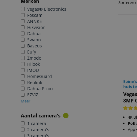
Merken
Sorteren 
Vegas® Electronics
Foscam
ANNKE
Hikvision
Dahua
Swann
Baseus
Eufy
Zmodo
Hilook
IMOU
HomeGuard
Epine'
Reolink
huis t
Dahua Picoo
Vegas
EZVIZ
8MP 
Meer
Aantal camera's
i
4K Ul
1 camera
PoE
2 camera's
App 
3 camera's