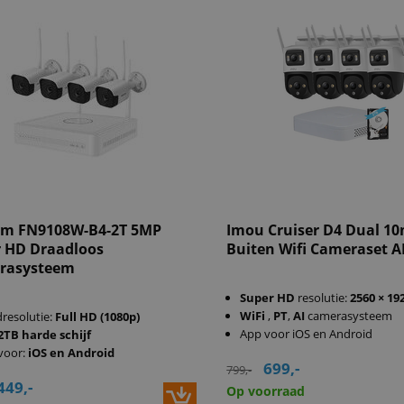
am FN9108W-B4-2T 5MP
Imou Cruiser D4 Dual 1
 HD Draadloos
Buiten Wifi Cameraset A
rasysteem
Super HD
resolutie:
2560 × 19
WiFi
,
PT
,
AI
camerasysteem
dresolutie:
Full HD (1080p)
App voor iOS en Android
2TB harde schijf
voor:
iOS en Android
699,-
799,-
449,-
Op voorraad