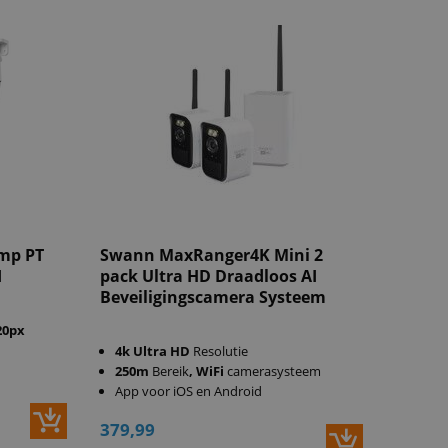
0mp PT
Swann MaxRanger4K Mini 2
I
pack Ultra HD Draadloos AI
Beveiligingscamera Systeem
20px
4k Ultra HD
Resolutie
250m
Bereik
, WiFi
camerasysteem
App voor iOS en Android
379,99