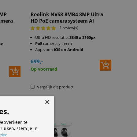
8MP
Reolink NVS8-8MB4 8MP Ultra
camera
HD PoE camerasysteem AI
1 review(s)
Ultra HD resolutie:
3840 x 2160px
PoE
camerasysteem
px
App voor:
iOS en Android
699,-
Op voorraad
Vergelijk dit product
×
es.
webverkeer te
ruiken, stem je in
rder