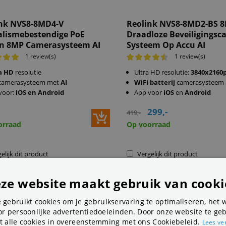
nk NVS8-8MD4-V
Reolink NVS8-8MD2-BS 
lismebestendige PoE
Draadloze Beveiligings
n 8MP Camerasysteem AI
Systeem Op Accu AI
1 review(s)
1 review(s)
a HD
resolutie
Ultra HD resolutie:
3840x2160
camerasysteem met
AI
WiFi
batterij
camerasysteem
voor:
iOS en Android
App voor
iOS
en
Android
299,-
419,-
orraad
Op voorraad
elijk dit product
Vergelijk dit product
ze website maakt gebruik van cooki
 gebruikt cookies om je gebruikservaring te optimaliseren, het 
r persoonlijke advertentiedoeleinden. Door onze website te geb
t alle cookies in overeenstemming met ons Cookiebeleid.
Lees ve