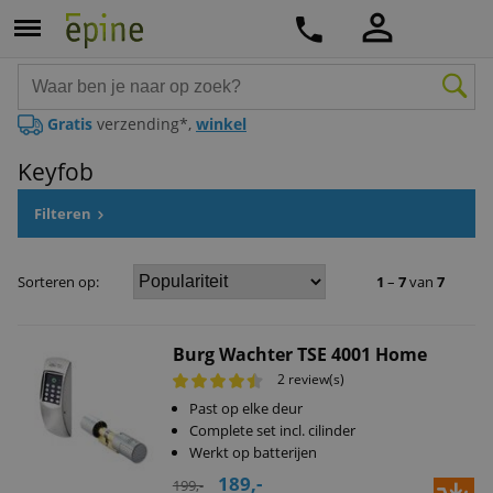
Gratis
verzending*,
winkel
Keyfob
Filteren
Sorteren op:
1
–
7
van
7
Burg Wachter TSE 4001 Home
2 review(s)
Past op elke deur
Complete set incl. cilinder
Werkt op batterijen
189,-
199,-