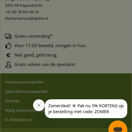
3352 AR
Papendrecht
+31 (0) 78 641 64 10
klantenservice@epine.nl
Gratis verzending*
Voor 17:00 besteld, morgen in huis
Niet goed, geld terug
Gratis advies van de specialist
Verkoopvoorwaarden
Gebruikersvoorwaarden
Sitemap
Wijzig cookieinstellingen
© 2026 Epine.nl