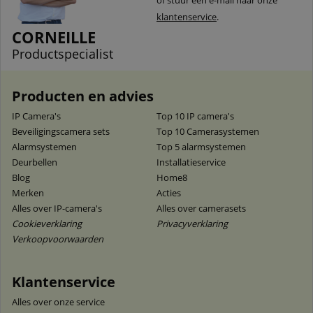
of stuur een e-mail naar onze
klantenservice
.
CORNEILLE
Productspecialist
Producten en advies
IP Camera's
Top 10 IP camera's
Beveiligingscamera sets
Top 10 Camerasystemen
Alarmsystemen
Top 5 alarmsystemen
Deurbellen
Installatieservice
Blog
Home8
Merken
Acties
Alles over IP-camera's
Alles over camerasets
Cookieverklaring
Privacyverklaring
Verkoopvoorwaarden
Klantenservice
Alles over onze service