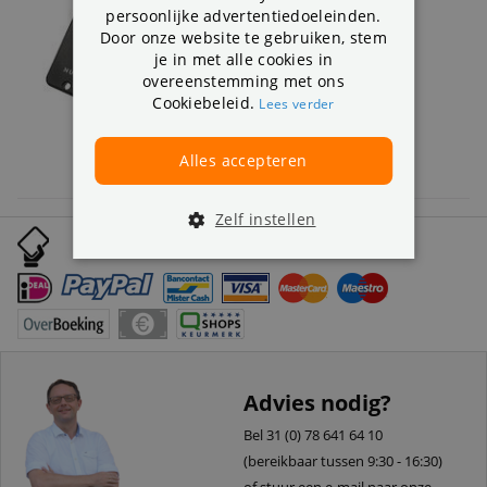
2 review(s)
persoonlijke advertentiedoeleinden.
Door onze website te gebruiken, stem
Uitbreiding voor Nuki
je in met alle cookies in
Werkt op een batterij
overeenstemming met ons
Voor iedereen zonder smartphone
Cookiebeleid.
Lees verder
39,-
Uitverkocht
Alles accepteren
Zelf instellen
Uitgebreid betaalgemak:
Advies nodig?
Bel 31 (0) 78 641 64 10
(bereikbaar tussen 9:30 - 16:30)