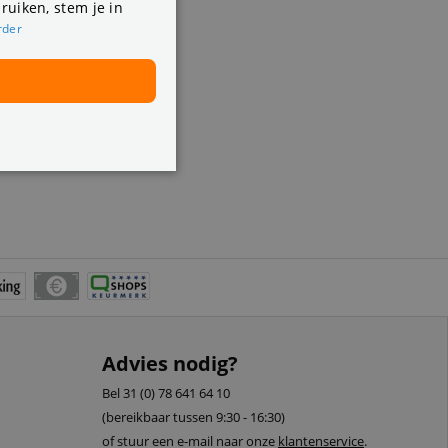
ruiken, stem je in
rder
Advies nodig?
Bel 31 (0) 78 641 64 10
(bereikbaar tussen 9:30 - 16:30)
of stuur een e-mail naar onze
klantenservice
.