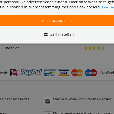
r persoonlijke advertentiedoeleinden. Door onze website te geb
t alle cookies in overeenstemming met ons Cookiebeleid.
Lees ve
Alles accepteren
 , zeer tevreden en goede prijs
Zelf instellen
Kwaliteit :
Snelheid :
emak:
 tips en instructies
Chat bereikbaar voor vragen en advies
deo's
Klantenservice bereikbaar voor vragen