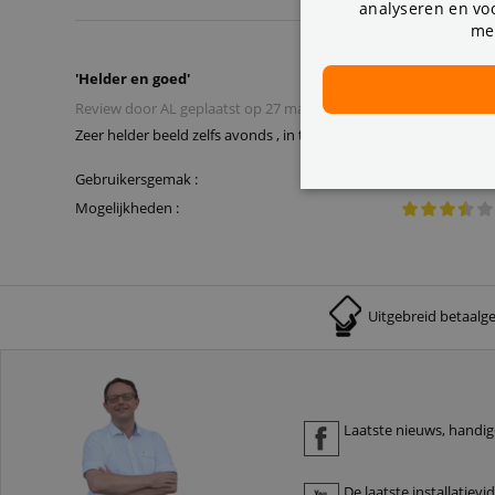
analyseren en voo
me
'
Helder en goed
'
Review door
AL
geplaatst op
27 maart 2025
Zeer helder beeld zelfs avonds , in te stellen naar eigen voorkeur
Gebruikersgemak :
Mogelijkheden :
Uitgebreid betaalg
Laatste nieuws, handige
De laatste installatievi