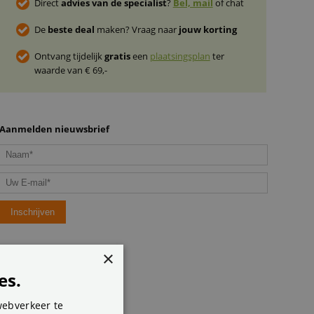
Direct
advies van de specialist
?
Bel, mail
of chat
De
beste deal
maken? Vraag naar
jouw korting
Ontvang tijdelijk
gratis
een
plaatsingsplan
ter
waarde van € 69,-
Aanmelden nieuwsbrief
×
es.
webverkeer te