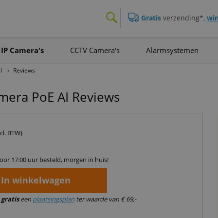
Gratis
verzending*,
win
IP Camera's
CCTV Camera's
Alarmsystemen
I
›
Reviews
mera PoE AI
Reviews
ncl. BTW)
or 17:00 uur besteld, morgen in huis!
In winkelwagen
k
gratis
een
plaatsingsplan
ter waarde van € 69,-