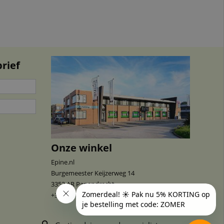
rief
Onze winkel
Epine.nl
Burgemeester Keijzerweg 14
3352 AR
Papendrecht
+31 (0) 78 641 64 10
klantenservice@epine.nl