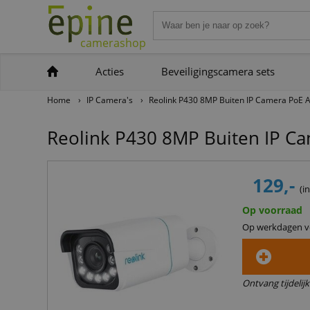
camerashop
Acties
Beveiligingscamera sets
Home
›
IP Camera's
›
Reolink P430 8MP Buiten IP Camera PoE A
Reolink P430 8MP Buiten IP Ca
129,-
(i
Op voorraad
Op werkdagen vo
Ontvang tijdelij