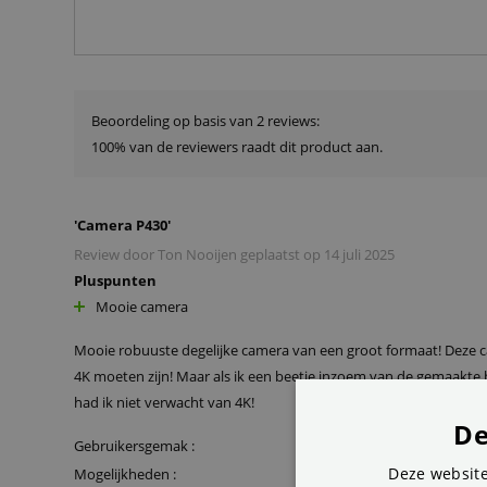
Beoordeling op basis van 2 reviews:
100% van de reviewers raadt dit product aan.
'
Camera P430
'
Review door
Ton Nooijen
geplaatst op
14 juli 2025
Pluspunten
Mooie camera
Mooie robuuste degelijke camera van een groot formaat! Deze c
4K moeten zijn! Maar als ik een beetje inzoem van de gemaakte b
had ik niet verwacht van 4K!
De
Gebruikersgemak :
Deze website
Mogelijkheden :