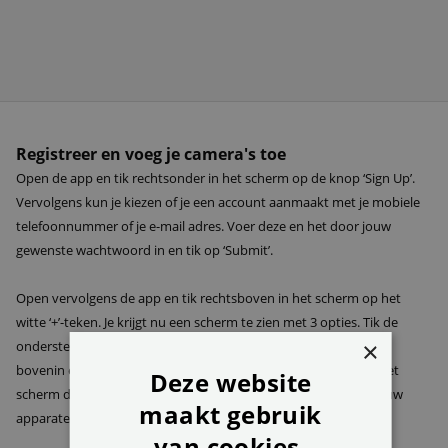
Registreer en voeg je camera's toe
Open de app en tik rechtsonder in het scherm op de knop ‘Sign Up’.
Vervolgens kun je kiezen of je een account aanmaakt met je mobiele
telefoonnummer of je e-mail adres. Voer deze en het door jouw
gewenste wachtwoord in en tik op ‘Submit’.
Open vervolgens de app en tik rechtsboven in het scherm op het
witte ‘+’-teken. Je krijgt nu een scherm te zien met 3 opties. Tik de
×
onderste optie aan: ‘Wireless Device and Smart kit’. Je krijgt nu
bovenin een pop-up te zien – tik hierbij op ‘Add Device’. Tik in het
Deze website
scherm dat je nu te zien krijgt op ‘Smart Kit’. De app geeft nu jouw
maakt gebruik
apparaten weer. Voeg deze toe.
van cookies.