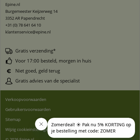
Epine.nl
Burgemeester Keijzerweg 14
3352 AR
Papendrecht
+31 (0) 78 641 64 10
klantenservice@epine.nl
Gratis verzending*
Voor 17:00 besteld, morgen in huis
Niet goed, geld terug
Gratis advies van de specialist
Verkoopvoorwaarden
Gebruikersvoorwaarden
Sitemap
Wijzig cookieinstellingen
© 2026 Epine.nl