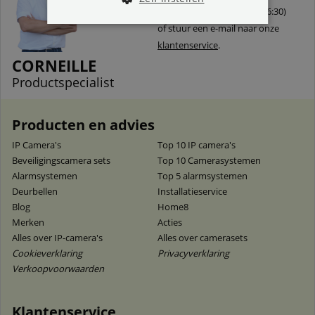
(bereikbaar tussen 9:30 - 16:30)
of stuur een e-mail naar onze
klantenservice
.
CORNEILLE
Productspecialist
Producten en advies
IP Camera's
Top 10 IP camera's
Beveiligingscamera sets
Top 10 Camerasystemen
Alarmsystemen
Top 5 alarmsystemen
Deurbellen
Installatieservice
Blog
Home8
Merken
Acties
Alles over IP-camera's
Alles over camerasets
Cookieverklaring
Privacyverklaring
Verkoopvoorwaarden
Klantenservice