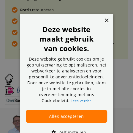
Gratis
retourneren
×
Direct
advies van de specialist
?
Bel, mail
of chat
Deze website
De
beste deal
maken? Vraag naar
jouw korting
maakt gebruik
Ontvang tijdelijk
gratis
een
plaatsingsplan
ter waarde
van cookies.
van € 69,-
Deze website gebruikt cookies om je
gebruikservaring te optimaliseren, het
webverkeer te analyseren en voor
persoonlijke advertentiedoeleinden.
Uitgebreid betaalgemak:
Door onze website te gebruiken, stem
je in met alle cookies in
overeenstemming met ons
Cookiebeleid.
Lees verder
Alles accepteren
Advies nodig?
Bel 31 (0) 78 641 64 10
Zelf instellen