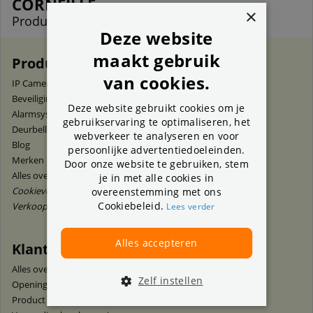
CORNEILLE
×
Productspecialist
Deze website
maakt gebruik
Producten en advies
van cookies.
IP Camera's
Top 10 IP camera's
Beveiligingscamera sets
Top 10 Camerasystemen
Deze website gebruikt cookies om je
Alarmsystemen
Top 5 alarmsystemen
gebruikservaring te optimaliseren, het
Deurbellen
Installatieservice
webverkeer te analyseren en voor
Blog
Home8
persoonlijke advertentiedoeleinden.
Merken
Acties
Door onze website te gebruiken, stem
Alles over IP-camera's
Alles over camerasets
je in met alle cookies in
Cookieverklaring
Privacyverklaring
overeenstemming met ons
Cookiebeleid.
Verkoopvoorwaarden
Lees verder
Alles accepteren
Klantenservice
Alles over onze service
Zelf instellen
Openingstijden winkel
Product retourneren