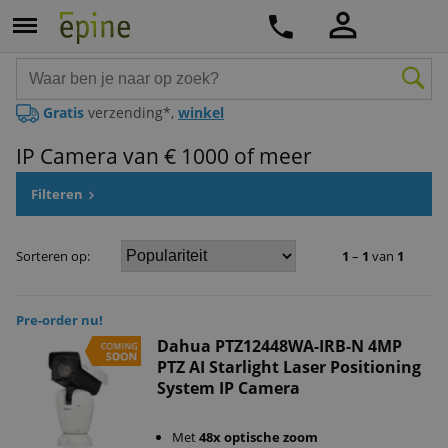
Gratis
verzending*,
winkel
IP Camera van € 1000 of meer
Filteren
Sorteren op:
1
–
1
van
1
Pre-order nu!
Dahua PTZ12448WA-IRB-N 4MP
PTZ AI Starlight Laser Positioning
System IP Camera
Met
48x optische zoom