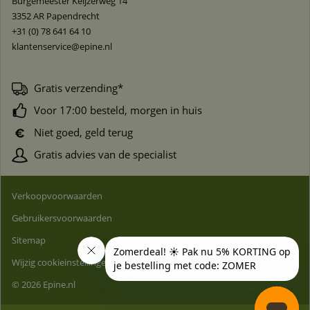
Burgemeester Keijzerweg 14
3352 AR
Papendrecht
+31 (0) 78 641 64 10
klantenservice@epine.nl
Gratis verzending*
Voor 17:00 besteld, morgen in huis
Niet goed, geld terug
Gratis advies van de specialist
Verkoopvoorwaarden
Gebruikersvoorwaarden
Sitemap
Wijzig cookieinstellingen
© 2026 Epine.nl