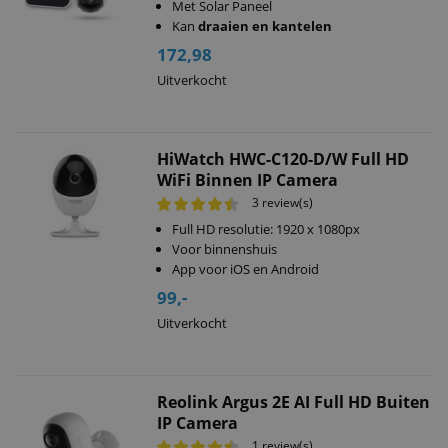
Met Solar Paneel
Kan
draaien en kantelen
172,98
Uitverkocht
HiWatch HWC-C120-D/W Full HD
WiFi Binnen IP Camera
3 review(s)
Full HD resolutie: 1920 x 1080px
Voor binnenshuis
App voor iOS en Android
99,-
Uitverkocht
Reolink Argus 2E AI Full HD Buiten
IP Camera
1 review(s)