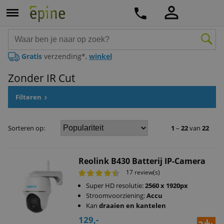
Gratis
verzending*,
winkel
Zonder IR Cut
Filteren
Sorteren op:
1
–
22
van
22
Reolink B430 Batterij IP-Camera
17 review(s)
Super HD resolutie:
2560 x 1920px
Stroomvoorziening:
Accu
Kan
draaien en kantelen
129,-