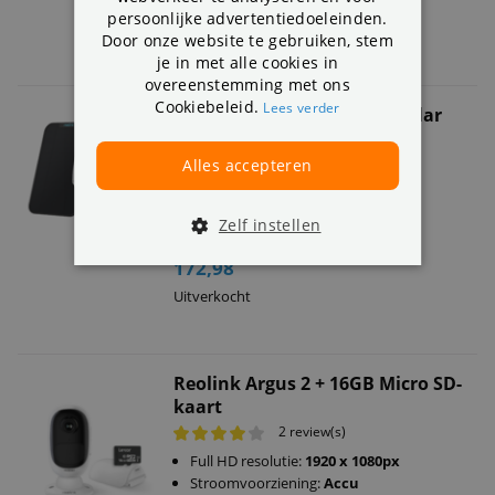
persoonlijke advertentiedoeleinden.
Uitverkocht
Door onze website te gebruiken, stem
je in met alle cookies in
overeenstemming met ons
Cookiebeleid.
Lees verder
Reolink Argus PT + Zwart Solar
Paneel
18 review(s)
Alles accepteren
Full HD resolutie:
1920 x 1080px
Met Solar Paneel
Zelf instellen
Kan
draaien en kantelen
172,98
Uitverkocht
Reolink Argus 2 + 16GB Micro SD-
kaart
2 review(s)
Full HD resolutie:
1920 x 1080px
Stroomvoorziening:
Accu