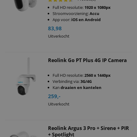
Full HD resolutie:
1920 x 1080px
Stroomvoorziening:
Accu
App voor:
iOS en Android
83,98
Uitverkocht
Reolink Go PT Plus 4G IP Camera
Full HD resolutie:
2560 x 1440px
Verbinding via:
3G/4G
Kan
draaien en kantelen
259,-
Uitverkocht
Reolink Argus 3 Pro + Sirene + PIR
+ Spotlight