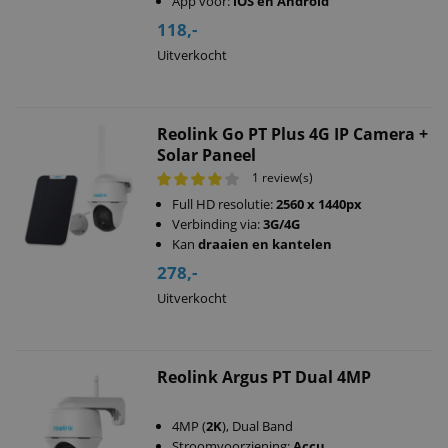
App voor:
iOS en Android
118,-
Uitverkocht
Reolink Go PT Plus 4G IP Camera +
Solar Paneel
1 review(s)
Full HD resolutie:
2560 x 1440px
Verbinding via:
3G/4G
Kan
draaien en kantelen
278,-
Uitverkocht
Reolink Argus PT Dual 4MP
4MP (
2K
), Dual Band
Stroomvoorziening:
Accu