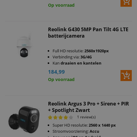
Op voorraad
Reolink G430 5MP Pan Tilt 4G LTE
batterijcamera
Full HD resolutie:
2560x1920px
Verbinding via:
3G/4G
Kan
draaien en kantelen
184,99
Op voorraad
Reolink Argus 3 Pro + Sirene + PIR
+ Spotlight Zwart
1 review(s)
Super HD resolutie:
2560 x 1440 px
Stroomvoorziening:
Accu