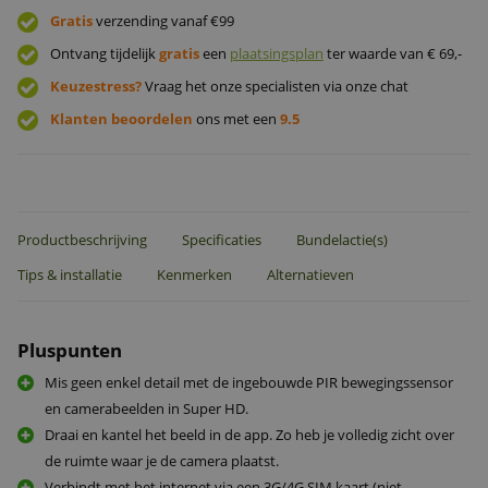
Gratis
verzending vanaf €99
Ontvang tijdelijk
gratis
een
plaatsingsplan
ter waarde van € 69,-
Keuzestress?
Vraag het onze specialisten via onze chat
Klanten beoordelen
ons met een
9.5
Productbeschrijving
Specificaties
Bundelactie(s)
Tips & installatie
Kenmerken
Alternatieven
Pluspunten
Mis geen enkel detail met de ingebouwde PIR bewegingssensor
en camerabeelden in Super HD.
Draai en kantel het beeld in de app. Zo heb je volledig zicht over
de ruimte waar je de camera plaatst.
Verbindt met het internet via een 3G/4G SIM kaart (niet