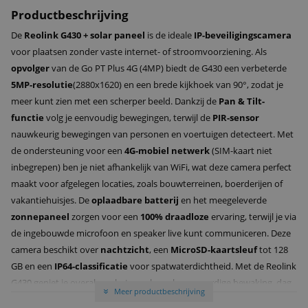
Productbeschrijving
De
Reolink G430 + solar paneel
is de ideale
IP-beveiligingscamera
voor plaatsen zonder vaste internet- of stroomvoorziening. Als
opvolger
van de Go PT Plus 4G (4MP) biedt de G430 een verbeterde
5MP-resolutie
(2880x1620) en een brede kijkhoek van 90°, zodat je
meer kunt zien met een scherper beeld. Dankzij de
Pan & Tilt-
functie
volg je eenvoudig bewegingen, terwijl de
PIR-sensor
nauwkeurig bewegingen van personen en voertuigen detecteert. Met
de ondersteuning voor een
4G-mobiel netwerk
(SIM-kaart niet
inbegrepen) ben je niet afhankelijk van WiFi, wat deze camera perfect
maakt voor afgelegen locaties, zoals bouwterreinen, boerderijen of
vakantiehuisjes. De
oplaadbare batterij
en het meegeleverde
zonnepaneel
zorgen voor een
100% draadloze
ervaring, terwijl je via
de ingebouwde microfoon en speaker live kunt communiceren. Deze
camera beschikt over
nachtzicht
, een
MicroSD-kaartsleuf
tot 128
GB en een
IP64-classificatie
voor spatwaterdichtheid. Met de Reolink
G430 geniet je overal van betrouwbare, hoogwaardige bewaking, dag
Meer productbeschrijving
»
en nacht.