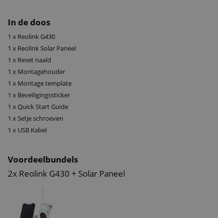
In de doos
1 x Reolink G430
1 x Reolink Solar Paneel
1 x Reset naald
1 x Montagehouder
1 x Montage template
1 x Beveiligingssticker
1 x Quick Start Guide
1 x Setje schroeven
1 x USB Kabel
Voordeelbundels
2x Reolink G430 + Solar Paneel