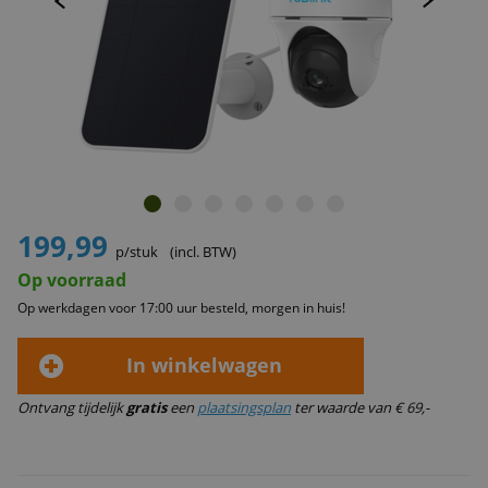
199,99
p/stuk
(incl. BTW)
Op voorraad
Op werkdagen voor 17:00 uur besteld, morgen in huis!
In winkelwagen
Ontvang tijdelijk
gratis
een
plaatsingsplan
ter waarde van € 69,-