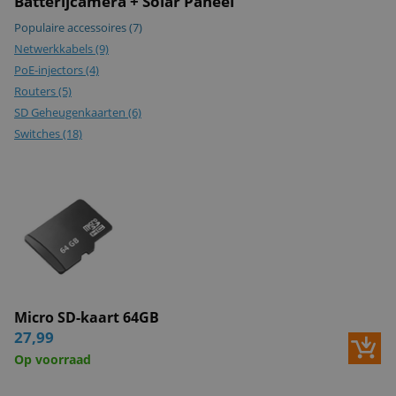
Batterijcamera + Solar Paneel
Opslag via
i
Populaire accessoires
(7)
Dropbox
Netwerkkabels
(9)
Compatible met
i
PoE-injectors
(4)
NAS
Routers
(5)
SD Geheugenkaarten
ONVIF-
(6)
i
Switches
gecertificeerd
(18)
Opslag via Cloud
i
Beeld
Audiodetectie
i
Snapshot alert
i
Tekst alert
i
Beeldsensor
1/3
i
Micro SD-kaart 64GB
IR-cut
i
27,99
Kijkhoek
95° horizontaal, 57° verticaal, 115°
i
Op voorraad
diagonaal
infraroodsensor
i