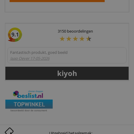
3150
beoordelingen
9.1
Fantastisch produkt, goed beeld
Jaap Oever
17-05-2026
kiyoh
Uitgebreid betaalgemak: