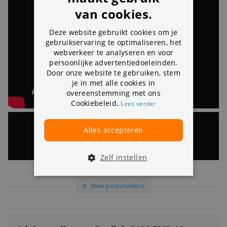
Videocompressie
H.265
i
van cookies.
Framesnelheid
15fps
i
Deze website gebruikt cookies om je
gebruikservaring te optimaliseren, het
Fysieke eigenschappen
webverkeer te analyseren en voor
Dome camera
i
persoonlijke advertentiedoeleinden.
Bedrijfstemperatuur
-10° to 55° C
i
Door onze website te gebruiken, stem
je in met alle cookies in
Voeding
6500mAh oplaadbare batterij
i
overeenstemming met ons
Kleur materiaal
Wit / Zwart
i
Cookiebeleid.
Lees verder
Afmetingen
Φ98 x 112mm
i
Alles accepteren
Zelf instellen
Meer productvideo’s
»