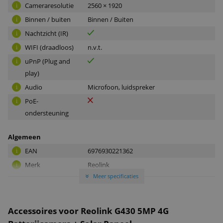
Cameraresolutie
2560 × 1920
i
Binnen / buiten
Binnen / Buiten
i
Nachtzicht (IR)
i
WIFI (draadloos)
n.v.t.
i
uPnP (Plug and
i
play)
Audio
Microfoon, luidspreker
i
PoE-
i
ondersteuning
Algemeen
EAN
6976930221362
i
Merk
Reolink
i
Meer specificaties
Garantie
»
2 jaar
i
Garantietype
Carry-in
i
SD-kaartslot
Ja, max 128 GB
i
Accessoires voor Reolink G430 5MP 4G
Gebruik
Binnen/Buiten (IP64)
i