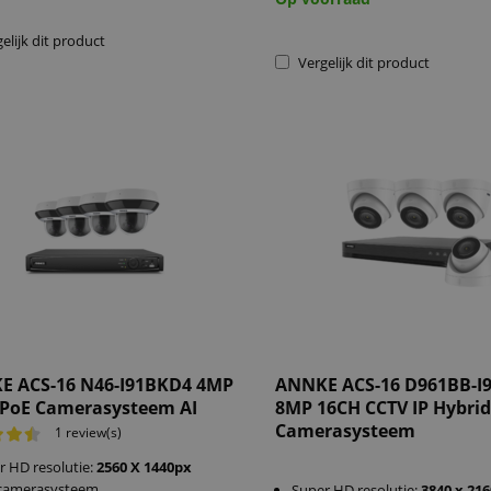
elijk dit product
Vergelijk dit product
E ACS-16 N46-I91BKD4 4MP
ANNKE ACS-16 D961BB-
PoE Camerasysteem AI
8MP 16CH CCTV IP Hybri
Camerasysteem
1 review(s)
r HD resolutie:
2560 X 1440px
camerasysteem
Super HD resolutie:
3840 x 21