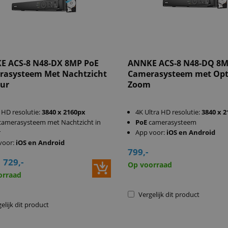
E ACS-8 N48-DX 8MP PoE
ANNKE ACS-8 N48-DQ 8M
rasysteem Met Nachtzicht
Camerasysteem met Opt
eur
Zoom
 HD resolutie:
3840 x 2160px
4K Ultra HD resolutie:
3840 x 
amerasysteem met Nachtzicht in
PoE
camerasysteem
r
App voor:
iOS en Android
voor:
iOS en Android
799,-
729,-
Op voorraad
orraad
Vergelijk dit product
elijk dit product