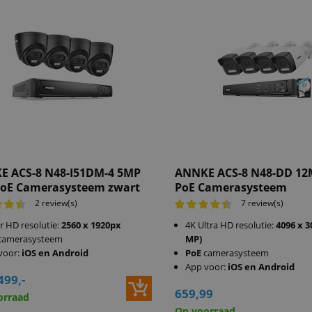
E ACS-8 N48-I51DM-4 5MP
ANNKE ACS-8 N48-DD 12
PoE Camerasysteem zwart
PoE Camerasysteem
2 review(s)
7 review(s)
r HD resolutie:
2560 x 1920px
4K Ultra HD resolutie:
4096 x 3
camerasysteem
MP)
voor:
iOS en Android
PoE
camerasysteem
App voor:
iOS en Android
499,-
659,99
orraad
Op voorraad