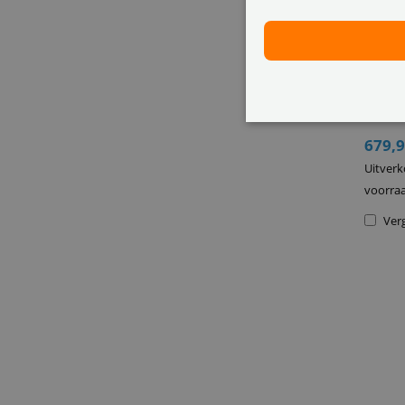
ANNK
PoE 
4K Ul
PoE
App 
679,
Uitverk
voorra
Verg