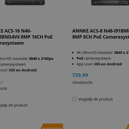
E ACS-16 N46-
ANNKE ACS-8 N48-I91B
MBND4V4 8MP 16CH PoE
8MP 8CH PoE Camerasys
rasysteem
4K Ultra HD resolutie:
3840 x 
PoE
camerasysteem
tra HD resolutie:
3840 x 2160px
App voor:
iOS en Android
camerasysteem
voor:
iOS en Android
729,99
,-
Uitverkocht
ocht
Vergelijk dit product
elijk dit product