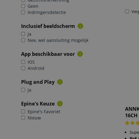
Geen
Verg
Indringersdetectie
Inclusief beeldscherm
i
Ja
Nee, wel aansluiting mogelijk
App beschikbaar voor
i
IOS
Android
Plug and Play
i
Ja
Epine's Keuze
i
ANNK
Epine's Favoriet
16CH 
Nieuw
Supe
PoE