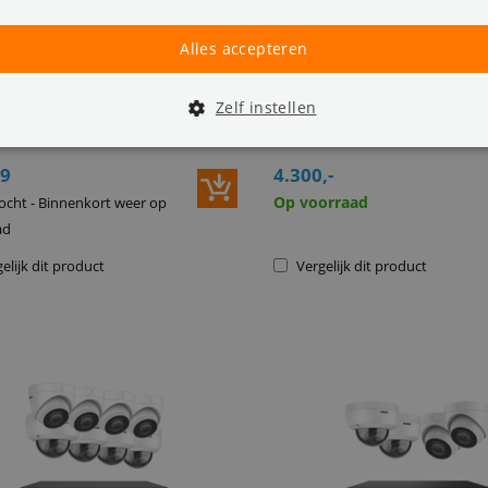
E ACS-8 N48-BL 8MP 8CH
ANNKE ACS-16 N46-I91B
Camerasysteem
8MP 16CH PoE Camerasy
Alles accepteren
8 review(s)
tra HD resolutie:
3840 x 2160px
4K Ultra HD resolutie:
3840 x 
Zelf instellen
camerasysteem
PoE
systeem met
optische z
voor:
iOS en Android
App voor:
iOS en Android
99
4.300,-
Op voorraad
ocht - Binnenkort weer op
ad
elijk dit product
Vergelijk dit product