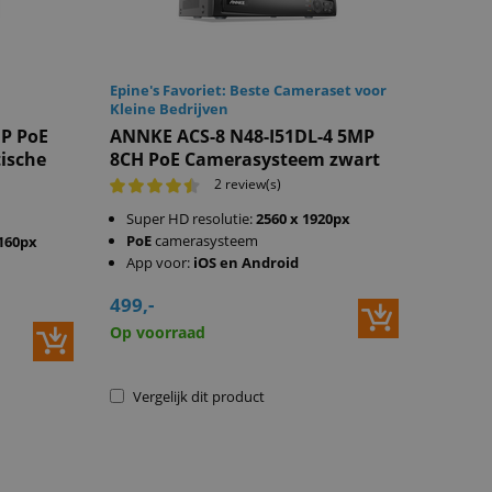
Epine's Favoriet: Beste Cameraset voor
Kleine Bedrijven
P PoE
ANNKE ACS-8 N48-I51DL-4 5MP
ische
8CH PoE Camerasysteem zwart
2 review(s)
Super HD resolutie:
2560 x 1920px
PoE
camerasysteem
2160px
App voor:
iOS en Android
499,-
Op voorraad
Vergelijk dit product