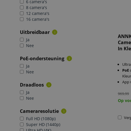
6 camera's
8 camera's
12 camera's
16 camera's
Uitbreidbaar
i
ANNK
Ja
Came
Nee
In Kl
PoE-ondersteuning
i
Ultra
Ja
PoE
c
Nee
Kleu
App 
Draadloos
i
Ja
969,99
Nee
Op vo
Cameraresolutie
i
Verg
Full HD (1080p)
Super HD (1440p)
Ultra HD (4K)