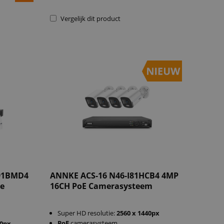
Vergelijk dit product
I91BMD4
ANNKE ACS-16 N46-I81HCB4 4MP
de
16CH PoE Camerasysteem
Super HD resolutie:
2560 x 1440px
PoE
camerasysteem
60px