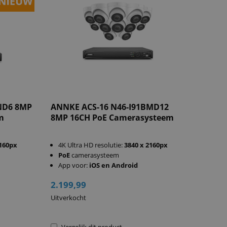
ND6 8MP
ANNKE ACS-16 N46-I91BMD12
m
8MP 16CH PoE Camerasysteem
2160px
4K Ultra HD resolutie:
3840 x 2160px
PoE
camerasysteem
App voor:
iOS en Android
2.199,99
Uitverkocht