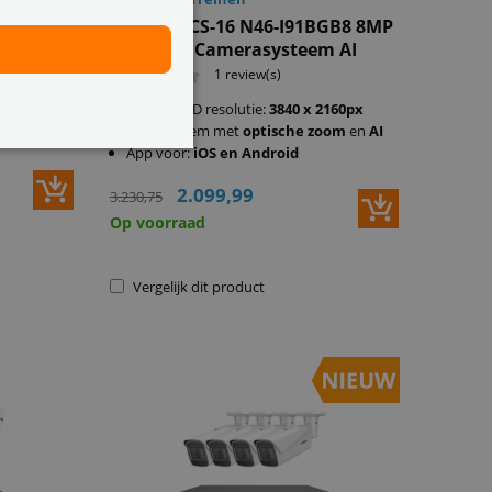
GB16
ANNKE ACS-16 N46-I91BGB8 8MP
steem AI
16CH PoE Camerasysteem AI
1 review(s)
2160px
4K Ultra HD resolutie:
3840 x 2160px
oom
en
AI
PoE
systeem met
optische zoom
en
AI
App voor:
iOS en Android
2.099,99
3.230,75
Op voorraad
Vergelijk dit product