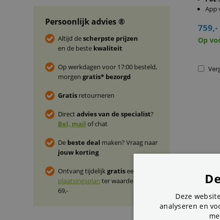
App 
Persoonlijk advies ®
759,-
Altijd de
scherpste prijzen
Op vo
en de beste
kwaliteit
Op werkdagen voor 17:00 besteld,
Verg
morgen
gratis* bezorgd
Gratis
retourneren
Direct
advies van de specialist
?
Bel, mail
of chat
De
beste deal
maken? Vraag naar
jouw korting
Ontvang tijdelijk
gratis
een
De
plaatsingsplan
ter waarde van €
69,-
Deze website
analyseren en voo
me