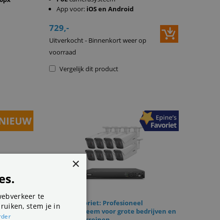
App voor:
iOS en Android
729,-
Uitverkocht - Binnenkort weer op
voorraad
Vergelijk dit product
×
es.
webverkeer te
Epine's Favoriet: Profesioneel
ruiken, stem je in
camerasysteem voor grote bedrijven en
rder
industrieterreinen