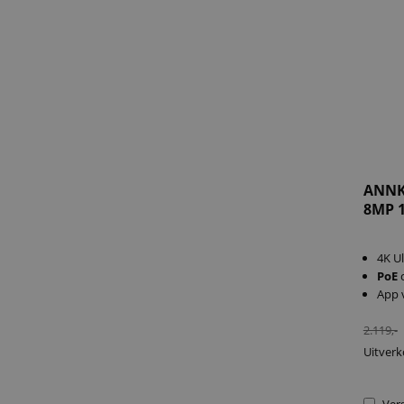
ANNK
8MP 
4K Ul
PoE
App 
2.119,-
Uitverk