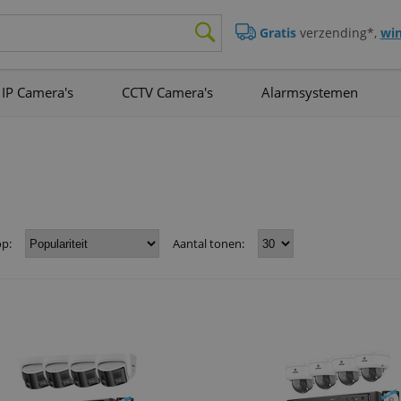
Gratis
verzending*,
win
IP Camera's
CCTV Camera's
Alarmsystemen
op:
Aantal tonen: