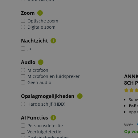
Zoom
i
Optische zoom
Digitale zoom
Nachtzicht
i
Ja
Audio
i
Microfoon
ANNK
Microfoon en luidspreker
Geen audio
8CH 
Opslagmogelijkheden
i
Supe
Harde schijf (HDD)
PoE
App 
AI Functies
i
639,-
Persoonsdetectie
Op vo
Voertuigdetectie
Gezichtsherkenning