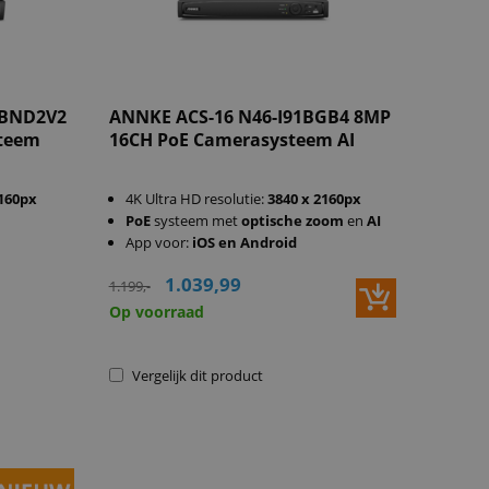
MBND2V2
ANNKE ACS-16 N46-I91BGB4 8MP
teem
16CH PoE Camerasysteem AI
2160px
4K Ultra HD resolutie:
3840 x 2160px
PoE
systeem met
optische zoom
en
AI
App voor:
iOS en Android
1.039,99
1.199,-
Op voorraad
Vergelijk dit product