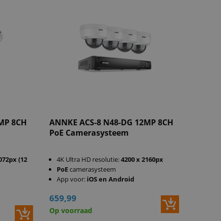
MP 8CH
ANNKE ACS-8 N48-DG 12MP 8CH
PoE Camerasysteem
072px (12
4K Ultra HD resolutie:
4200 x 2160px
PoE
camerasysteem
App voor:
iOS en Android
659,99
Op voorraad