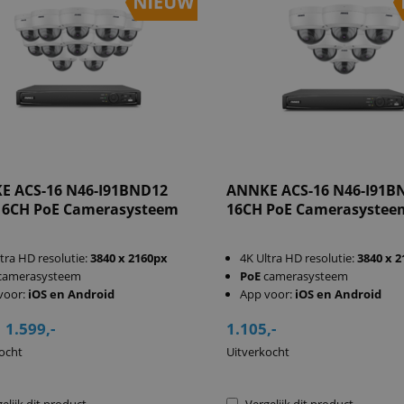
E ACS-16 N46-I91BND12
ANNKE ACS-16 N46-I91B
16CH PoE Camerasysteem
16CH PoE Camerasystee
tra HD resolutie:
3840 x 2160px
4K Ultra HD resolutie:
3840 x 
camerasysteem
PoE
camerasysteem
voor:
iOS en Android
App voor:
iOS en Android
1.599,-
1.105,-
ocht
Uitverkocht