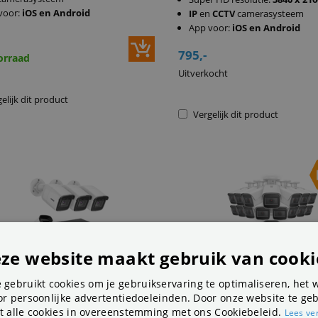
voor:
iOS en Android
IP
en
CCTV
camerasysteem
App voor:
iOS en Android
795,-
orraad
Uitverkocht
elijk dit product
Vergelijk dit product
ze website maakt gebruik van cooki
 gebruikt cookies om je gebruikservaring te optimaliseren, het 
r persoonlijke advertentiedoeleinden. Door onze website te geb
t alle cookies in overeenstemming met ons Cookiebeleid.
Lees ve