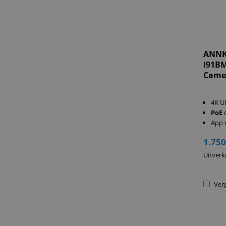
ANNK
I91B
Came
4K Ul
PoE
App 
1.750
Uitverk
Verg