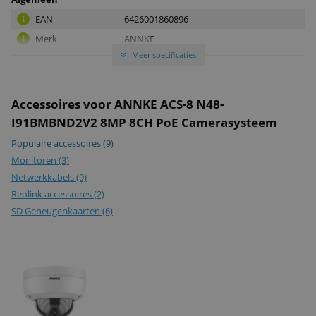
EAN
6426001860896
i
Merk
ANNKE
i
Meer specificaties
Fabrikantcode
»
ACS-8 N48-I91BMBND2V2
i
Garantie
2 jaar
i
Garantietype
Carry-in
i
Accessoires voor ANNKE ACS-8 N48-
I91BMBND2V2 8MP 8CH PoE Camerasysteem
Populaire accessoires
(9)
Monitoren
(3)
Netwerkkabels
(9)
Reolink accessoires
(2)
SD Geheugenkaarten
(6)