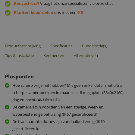
Keuzestress?
Vraag het onze specialisten via onze chat
Klanten beoordelen
ons met een
9.5
Productbeschrijving
Specificaties
Bundelactie(s)
Tips & installatie
Kenmerken
Alternatieven
Pluspunten
Hoe scherp wil je het hebben? Mis geen enkel detail met ultra
scherpe camerabeelden in maar liefst 8 megapixel (3840x2160),
dag en nacht (4K Ultra HD).
De camera's zijn voorzien van een stevige, weer- en
waterbestendige behuizing (IP67 gecertificeerd)
De transparante domes zijn vandaalbestendig (IK10
gecertificeerd).