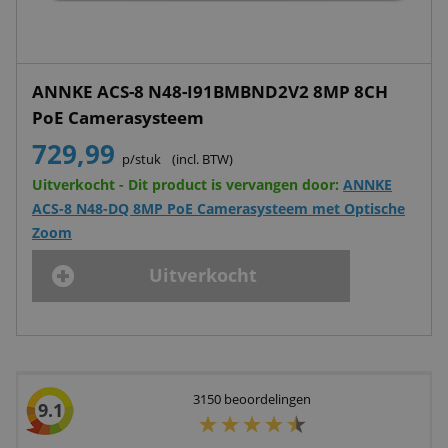
ANNKE ACS-8 N48-I91BMBND2V2 8MP 8CH
PoE Camerasysteem
729,99
p/stuk
(incl. BTW)
Uitverkocht - Dit product is vervangen door:
ANNKE
ACS-8 N48-DQ 8MP PoE Camerasysteem met Optische
Zoom
Uitverkocht
3150
beoordelingen
9.1