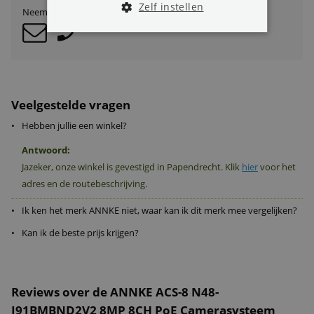
Zelf instellen
Neem contact op met onze klantenservice:
Veelgestelde vragen
•
Hebben jullie een winkel?
Antwoord:
Jazeker, onze winkel is gevestigd in Papendrecht. Klik
hier
voor het
adres en de routebeschrijving.
•
Ik ken het merk ANNKE niet, waar kan ik dit merk mee vergelijken?
•
Kan ik de beste prijs krijgen?
Reviews over de ANNKE ACS-8 N48-
I91BMBND2V2 8MP 8CH PoE Camerasysteem