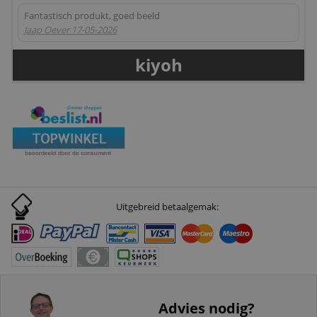
Fantastisch produkt, goed beeld
Jaap Oever
17-05-2026
kiyoh
Uitgebreid betaalgemak:
Advies nodig?