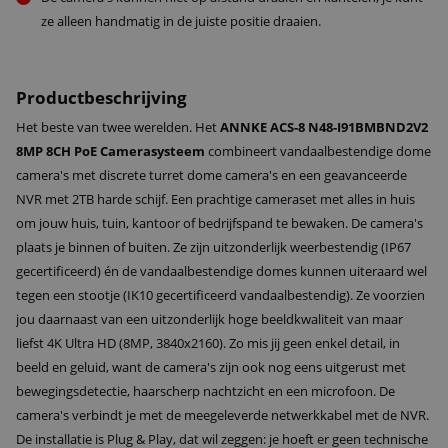
ze alleen handmatig in de juiste positie draaien.
Productbeschrijving
Het beste van twee werelden. Het
ANNKE ACS-8 N48-I91BMBND2V2
8MP 8CH PoE Camerasysteem
combineert vandaalbestendige dome
camera's met discrete turret dome camera's en een geavanceerde
NVR met 2TB harde schijf. Een prachtige cameraset met alles in huis
om jouw huis, tuin, kantoor of bedrijfspand te bewaken. De camera's
plaats je binnen of buiten. Ze zijn uitzonderlijk weerbestendig (IP67
gecertificeerd) én de vandaalbestendige domes kunnen uiteraard wel
tegen een stootje (IK10 gecertificeerd vandaalbestendig). Ze voorzien
jou daarnaast van een uitzonderlijk hoge beeldkwaliteit van maar
liefst 4K Ultra HD (8MP, 3840x2160). Zo mis jij geen enkel detail, in
beeld en geluid, want de camera's zijn ook nog eens uitgerust met
bewegingsdetectie, haarscherp nachtzicht en een microfoon. De
camera's verbindt je met de meegeleverde netwerkkabel met de NVR.
De installatie is Plug & Play, dat wil zeggen: je hoeft er geen technische