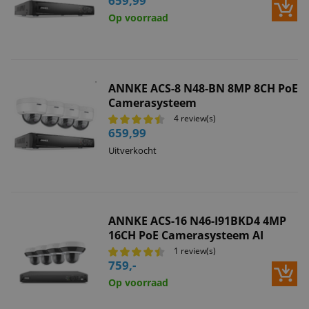
659,99
Op voorraad
ANNKE ACS-8 N48-BN 8MP 8CH PoE
Camerasysteem
4 review(s)
659,99
Uitverkocht
ANNKE ACS-16 N46-I91BKD4 4MP
16CH PoE Camerasysteem AI
1 review(s)
759,-
Op voorraad