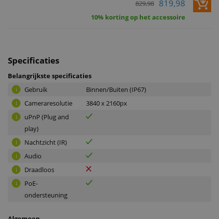
819,98
829,98
10% korting op het accessoire
Specificaties
Belangrijkste specificaties
Gebruik
Binnen/Buiten (IP67)
i
Cameraresolutie
3840 x 2160px
i
uPnP (Plug and
i
play)
Nachtzicht (IR)
i
Audio
i
Draadloos
i
PoE-
i
ondersteuning
Algemeen