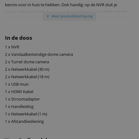
kennis voor in huis te hebben. Ook handig: op de NVR sluit je
eenvoudig een beeldscherm aan door middel van de HDMI of VGA
Meer productbeschrijving
»
poort. En wil je het systeem uitbreiden? Geen probleem. Op de NVR
kun je tot 4 extra camera's toevoegen.
In de doos
Downloads
1 x NVR
Specificaties ANNKE C800 serie (PDF)
2 x Vandaalbestendige dome camera
Handleiding ANNKE ACS-8 N48-BN 8MP 8CH (PDF)
2 x Turret dome camera
Specificaties ANNKE N48PAW NVR (PDF)
2 x Netwerkkabel (30 m)
2 x Netwerkkabel (18 m)
1 x USB muis
1 x HDMI Kabel
1 x Stroomadapter
1 x Handleiding
1 x Netwerkkabel (1 m)
1 x Afstandbediening