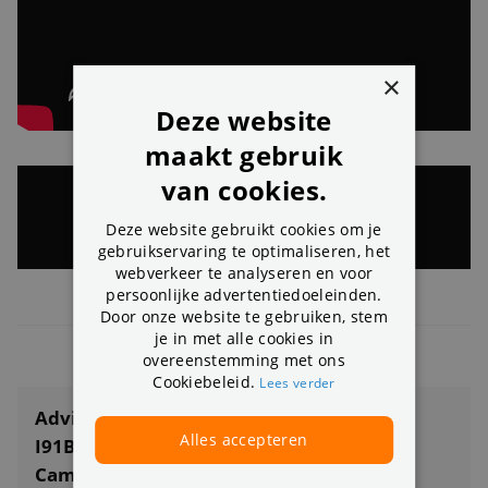
×
Deze website
maakt gebruik
van cookies.
Deze website gebruikt cookies om je
gebruikservaring te optimaliseren, het
webverkeer te analyseren en voor
persoonlijke advertentiedoeleinden.
Door onze website te gebruiken, stem
Meer productvideo’s
»
je in met alle cookies in
overeenstemming met ons
Cookiebeleid.
Lees verder
Advies nodig over ANNKE ACS-8 N48-
Alles accepteren
I91BMBND2V2 8MP 8CH PoE
Camerasysteem?