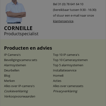
Bel 31 (0) 78 641 64 10
(bereikbaar tussen 9:30 - 16:30)
of stuur een e-mail naar onze
klantenservice
.
CORNEILLE
Productspecialist
Producten en advies
IP Camera's
Top 10 IP camera's
Beveiligingscamera sets
Top 10 Camerasystemen
Alarmsystemen
Top 5 alarmsystemen
Deurbellen
Installatieservice
Blog
Home8
Merken
Acties
Alles over IP-camera's
Alles over camerasets
Cookieverklaring
Privacyverklaring
Verkoopvoorwaarden