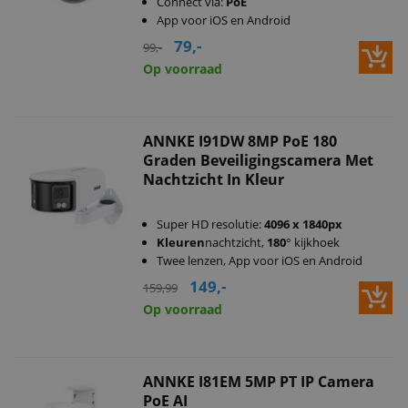
Connect via:
PoE
App voor iOS en Android
79,-
99,-
Op voorraad
ANNKE I91DW 8MP PoE 180
Graden Beveiligingscamera Met
Nachtzicht In Kleur
Super HD resolutie:
4096 x 1840px
Kleuren
nachtzicht,
180
° kijkhoek
Twee lenzen, App voor iOS en Android
149,-
159,99
Op voorraad
ANNKE I81EM 5MP PT IP Camera
PoE AI