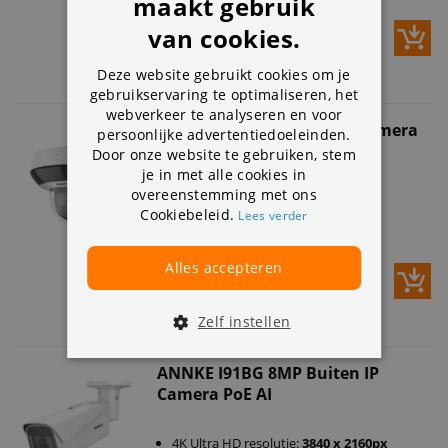
maakt gebruik
232,99
309,99
van cookies.
Op voorraad
Deze website gebruikt cookies om je
gebruikservaring te optimaliseren, het
webverkeer te analyseren en voor
ANNKE I91BK 4MP PTZ IP Camera
persoonlijke advertentiedoeleinden.
PoE AI
Door onze website te gebruiken, stem
je in met alle cookies in
overeenstemming met ons
Super HD resolutie:
2560 X 1440px
Cookiebeleid.
Lees verder
Connect via:
PoE
App voor iOS en Android
163,99
Alles accepteren
337,48
Op voorraad
Zelf instellen
ANNKE I91BG 8MP Buiten IP
Camera PoE AI
4K Ultra HD resolutie:
3840 x 2160px