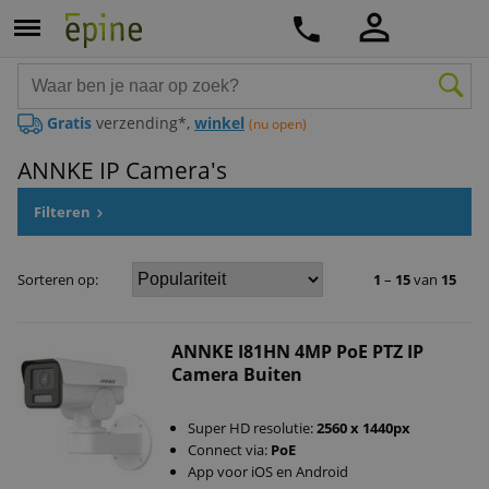
Gratis
verzending*,
winkel
(nu open)
ANNKE IP Camera's
Filteren
Sorteren op:
1
–
15
van
15
ANNKE I81HN 4MP PoE PTZ IP
Camera Buiten
Super HD resolutie:
2560 x 1440px
Connect via:
PoE
App voor iOS en Android