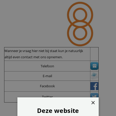
Wanneer je vraag hier niet bij staat kun je natuurlijk
altijd even contact met ons opnemen.
Telefoon
E-mail
Facebook
Twitter
×
Deze website