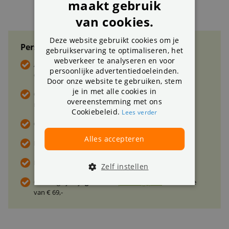
maakt gebruik
van cookies.
Deze website gebruikt cookies om je
Persoonlijk advies ®
gebruikservaring te optimaliseren, het
webverkeer te analyseren en voor
Altijd de
scherpste prijzen
persoonlijke advertentiedoeleinden.
en de beste
kwaliteit
Door onze website te gebruiken, stem
je in met alle cookies in
Op werkdagen voor 17:00 besteld,
overeenstemming met ons
morgen
gratis* bezorgd
Cookiebeleid.
Lees verder
Gratis
retourneren
Alles accepteren
Direct
advies van de specialist
?
Bel, mail
of chat
De
beste deal
maken? Vraag naar
jouw korting
Zelf instellen
Ontvang tijdelijk
gratis
een
plaatsingsplan
ter waarde
van € 69,-