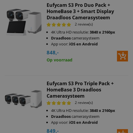
Eufycam S3 Pro Duo Pack +
HomeBase 3 + Smart Display
Draadloos Camerasysteem
2 review(s)
4K Ultra HD resolutie:
3840 x 2160px
Draadloos
camerasysteem
App voor:
iOS en Android
848,-
Op voorraad
Eufycam S3 Pro Triple Pack +
HomeBase 3 Draadloos
Camerasysteem
2 review(s)
4K Ultra HD resolutie:
3840 x 2160px
Draadloos
camerasysteem
App voor:
iOS en Android
849,-