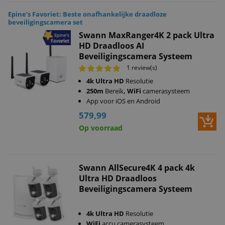
Epine’s Favoriet: Beste onafhankelijke draadloze
beveiligingscamera set
Swann MaxRanger4K 2 pack Ultra
HD Draadloos AI
Beveiligingscamera Systeem
1 review(s)
4k Ultra HD
Resolutie
250m
Bereik
, WiFi
camerasysteem
App voor iOS en Android
579,99
Op voorraad
Swann AllSecure4K 4 pack 4k
Ultra HD Draadloos
Beveiligingscamera Systeem
4k Ultra HD
Resolutie
WiFi
accu camerasysteem