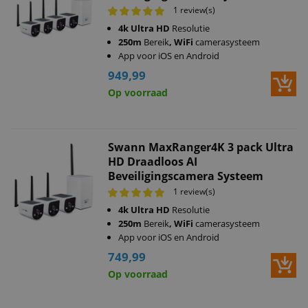
1 review(s)
4k Ultra HD
Resolutie
250m
Bereik
, WiFi
camerasysteem
App voor iOS en Android
949,99
Op voorraad
Swann MaxRanger4K 3 pack Ultra
HD Draadloos AI
Beveiligingscamera Systeem
1 review(s)
4k Ultra HD
Resolutie
250m
Bereik
, WiFi
camerasysteem
App voor iOS en Android
749,99
Op voorraad