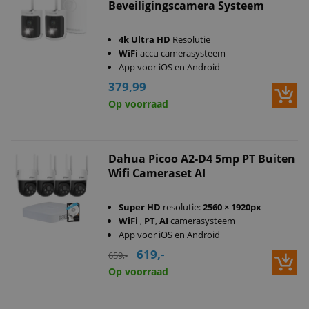
Beveiligingscamera Systeem
4k Ultra HD
Resolutie
WiFi
accu camerasysteem
App voor iOS en Android
379,99
Op voorraad
Dahua Picoo A2-D4 5mp PT Buiten
Wifi Cameraset AI
Super HD
resolutie:
2560 × 1920px
WiFi
,
PT
,
AI
camerasysteem
App voor iOS en Android
619,-
659,-
Op voorraad