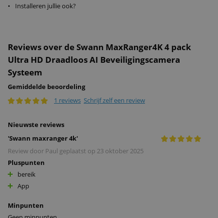
•
Installeren jullie ook?
Reviews over de Swann MaxRanger4K 4 pack
Ultra HD Draadloos AI Beveiligingscamera
Systeem
Gemiddelde beoordeling
1 reviews
Schrijf zelf een review
Nieuwste reviews
'
Swann maxranger 4k
'
Review door
Paul
geplaatst op
23 oktober 2025
Pluspunten
bereik
App
Minpunten
Geen minpunten