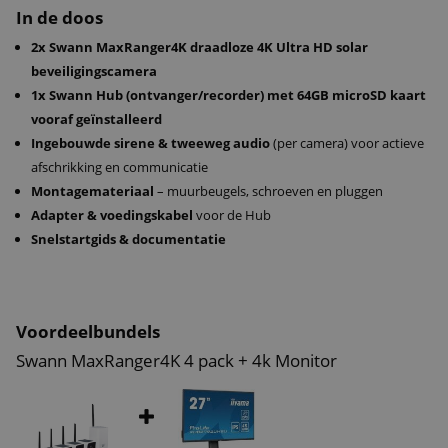
In de doos
uitbreidingsmogelijkheden via USB. Met de Swann Security app
beheer je alles vanaf je telefoon: live kijken, alert-meldingen,
2x Swann MaxRanger4K draadloze 4K Ultra HD solar
terugkijken en instellingen aanpassen. De IP66-camera’s zijn volledig
beveiligingscamera
weerbestendig, de sirene & tweeweg-audio zorgen voor extra
1x Swann Hub (ontvanger/recorder) met 64GB microSD kaart
veiligheid.
vooraf geïnstalleerd
Ingebouwde sirene & tweeweg audio
(per camera) voor actieve
afschrikking en communicatie
Kortom: met de
Swann MaxRanger4K 2-Pack
haal je een premium,
Montagemateriaal
– muurbeugels, schroeven en pluggen
toekomstgerichte beveiligingsoplossing in huis – robuust, draadloos
Adapter & voedingskabel
voor de Hub
én scherp in 4K, zonder verborgen kosten.
Snelstartgids & documentatie
Voordeelbundels
Swann MaxRanger4K 4 pack + 4k Monitor