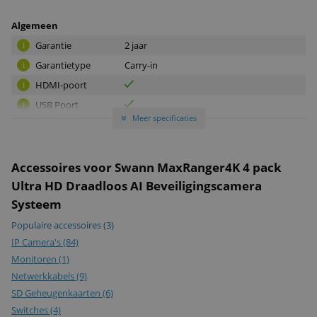
Algemeen
Garantie
2 jaar
i
Garantietype
Carry-in
i
HDMI-poort
i
USB Poort
i
Meer specificaties
»
Aantal camera's
4
i
Type opslag
SD-kaart
i
ONVIF-
Accessoires voor Swann MaxRanger4K 4 pack
i
gecertificeerd
Ultra HD Draadloos AI Beveiligingscamera
Merk
Swann
Systeem
EAN
0840236141333
Populaire accessoires
(3)
IP Camera's
(84)
Downloads
Monitoren
(1)
Handleiding (PDF)
Handleiding
Netwerkkabels
(9)
SD Geheugenkaarten
(6)
Quick Start Guide
Quick Start Guide
Switches
(4)
(PDF)