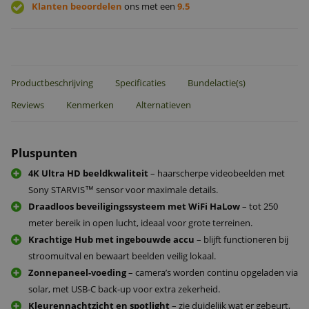
Klanten beoordelen
ons met een
9.5
Productbeschrijving
Specificaties
Bundelactie(s)
Reviews
Kenmerken
Alternatieven
Pluspunten
4K Ultra HD beeldkwaliteit
– haarscherpe videobeelden met
Sony STARVIS™ sensor voor maximale details.
Draadloos beveiligingssysteem met WiFi HaLow
– tot 250
meter bereik in open lucht, ideaal voor grote terreinen.
Krachtige Hub met ingebouwde accu
– blijft functioneren bij
stroomuitval en bewaart beelden veilig lokaal.
Zonnepaneel-voeding
– camera’s worden continu opgeladen via
solar, met USB-C back-up voor extra zekerheid.
Kleurennachtzicht en spotlight
– zie duidelijk wat er gebeurt,