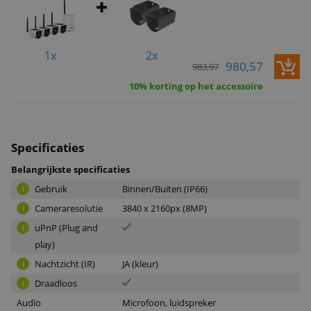
1x
2x
980,57
983,97
10% korting op het accessoire
Specificaties
Belangrijkste specificaties
Gebruik
Binnen/Buiten (IP66)
i
Cameraresolutie
3840 x 2160px (8MP)
i
uPnP (Plug and
i
play)
Nachtzicht (IR)
JA (kleur)
i
Draadloos
i
Audio
Microfoon, luidspreker