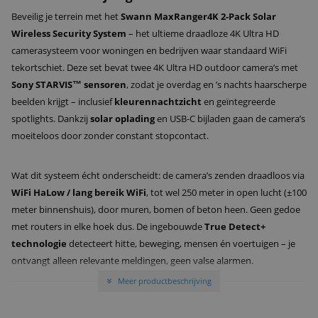
Beveilig je terrein met het
Swann MaxRanger4K 2-Pack Solar
Wireless Security System
– het ultieme draadloze 4K Ultra HD
camerasysteem voor woningen en bedrijven waar standaard WiFi
tekortschiet. Deze set bevat twee 4K Ultra HD outdoor camera’s met
Sony STARVIS™ sensoren
, zodat je overdag en ’s nachts haarscherpe
beelden krijgt – inclusief
kleurennachtzicht
en geïntegreerde
spotlights. Dankzij
solar oplading
en USB-C bijladen gaan de camera’s
moeiteloos door zonder constant stopcontact.
Wat dit systeem écht onderscheidt: de camera’s zenden draadloos via
WiFi HaLow / lang bereik WiFi
, tot wel 250 meter in open lucht (±100
meter binnenshuis), door muren, bomen of beton heen. Geen gedoe
met routers in elke hoek dus. De ingebouwde
True Detect+
technologie
detecteert hitte, beweging, mensen én voertuigen – je
ontvangt alleen relevante meldingen, geen valse alarmen.
Meer productbeschrijving
»
Beelden worden lokaal opgeslagen in de krachtige Hub op
64 GB
microSD
, zonder maandelijkse abonnementskosten, met optionele