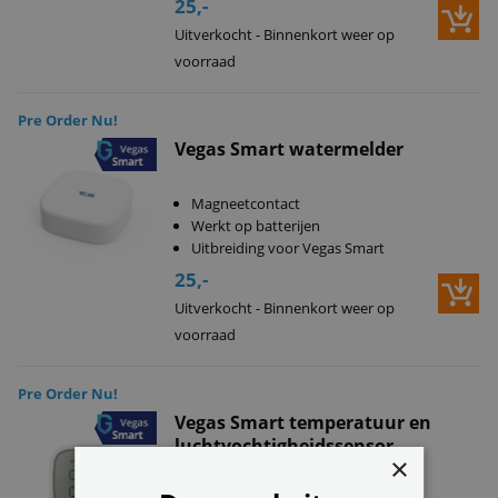
25,-
Uitverkocht - Binnenkort weer op
voorraad
Pre Order Nu!
Vegas Smart watermelder
Magneetcontact
Werkt op batterijen
Uitbreiding voor Vegas Smart
25,-
Uitverkocht - Binnenkort weer op
voorraad
Pre Order Nu!
Vegas Smart temperatuur en
luchtvochtigheidssensor
×