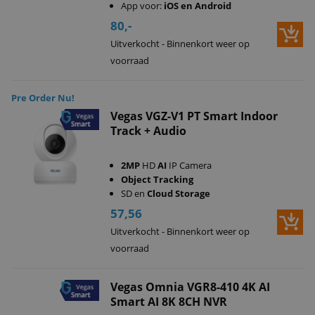
App voor:
iOS en Android
80,-
Uitverkocht - Binnenkort weer op
voorraad
Pre Order Nu!
Vegas VGZ-V1 PT Smart Indoor
Track + Audio
2MP
HD
AI
IP Camera
Object Tracking
SD en
Cloud Storage
57,56
Uitverkocht - Binnenkort weer op
voorraad
Vegas Omnia VGR8-410 4K AI
Smart AI 8K 8CH NVR