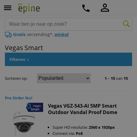
Gratis
verzending*,
winkel
Vegas Smart
Filteren
Sorteren op:
1
–
15
van
15
Pre Order Nu!
Vegas VGZ-543-AI 5MP Smart
Outdoor Vandal Proof Dome
Super HD resolutie:
2560 x 1920px
Connect via:
PoE