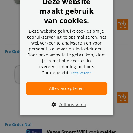
Deze website
Magneetcontact
Werkt op batterijen
maakt gebruik
Uitbreiding voor Vegas Smart
van cookies.
39,-
Uitverkocht - Binnenkort weer op
Deze website gebruikt cookies om je
voorraad
gebruikservaring te optimaliseren, het
webverkeer te analyseren en voor
persoonlijke advertentiedoeleinden.
Pre Order Nu!
Door onze website te gebruiken, stem
Vegas Smart ZB Gas sensor
je in met alle cookies in
overeenstemming met ons
Cookiebeleid.
Lees verder
Geschikt voor huis- en kantoor
Werkt op batterijen
Uitbreiding voor Vegas Smart
Alles accepteren
39,-
Uitverkocht - Binnenkort weer op
Zelf instellen
voorraad
Pre Order Nu!
Vegas Smart WiFi rookmelder