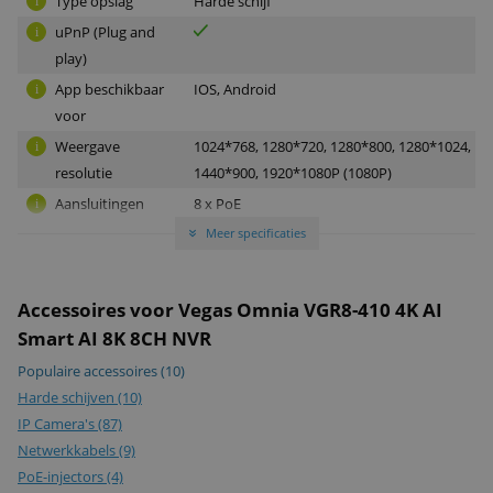
Type opslag
Harde schijf
i
uPnP (Plug and
i
play)
App beschikbaar
IOS, Android
i
voor
Weergave
1024*768, 1280*720, 1280*800, 1280*1024,
i
resolutie
1440*900, 1920*1080P (1080P)
Aansluitingen
8 x PoE
i
Meer specificaties
»
Algemeen
Merk
Vegas® Electronics
i
Accessoires voor Vegas Omnia VGR8-410 4K AI
Garantie
2 jaar
i
Smart AI 8K 8CH NVR
Garantietype
Carry-in
i
Populaire accessoires
(10)
HDD Interface
1 x SATA 3.5 Inch (max. 4TB)
i
Harde schijven
(10)
Micro-SD slot
i
IP Camera's
(87)
HDMI-poort
i
Netwerkkabels
(9)
VGA-poort
i
PoE-injectors
(4)