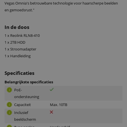
Vegas Omnia's betrouwbare technologie voor haarscherpe beelden
en gemoedsrust."
In de doos
1 x Reolink RLN8-410
1 x 2TB HDD
1 x Stroomadapter
1 x Handleiding
Specificaties
Belangrijkste specificaties
PoE-
i
ondersteuning
Capaciteit
Max. 10TB
i
Inclusief
i
beeldscherm