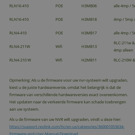
RLN16-410
POE
H3MB06
alle 4mp / 
RLN16-410
POE
H3MB18
4mp / 5mp 
RLN4-410
POE
H3MB17
alle 4mp / 
RLC-211w &
RLN4-211W
Wifi
H3MB13
4mp alleen
RLN4-210 W
Wifi
H2MB11
RLC-210W &
Opmerking: Als u de firmware voor uw nvr-systeem wilt upgraden,
kiest u de juiste hardwareversie, omdat het belangrijk is dat de
firmware van verschillende hardwareversies exact overeenkomen.
Het updaten naar de verkeerde firmware kan schade toebrengen
aan uw systeem.
Als u de firmware van uw NVR wilt upgraden, vindt u deze hier:
https://support.reolink.com/hc/en-us/categories/360001053634-
Firmware-and-User-Manual-Download