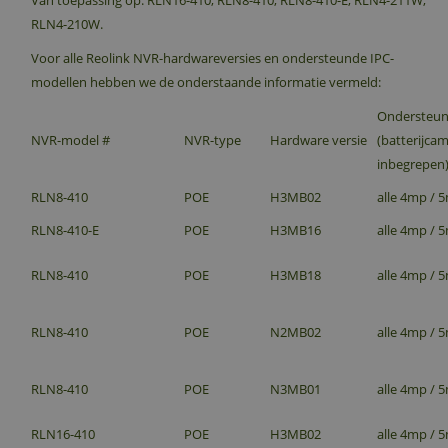
Van toepassing op: RLN16-410; RLN8-410; RLN8-410-E; RLN4-211W;
RLN4-210W.
Voor alle Reolink NVR-hardwareversies en ondersteunde IPC-
modellen hebben we de onderstaande informatie vermeld:
Ondersteuni
NVR-model #
NVR-type
Hardware versie
(batterijcam
inbegrepen
RLN8-410
POE
H3MB02
alle 4mp / 
RLN8-410-E
POE
H3MB16
alle 4mp / 
RLN8-410
POE
H3MB18
alle 4mp / 
RLN8-410
POE
N2MB02
alle 4mp / 
RLN8-410
POE
N3MB01
alle 4mp / 
RLN16-410
POE
H3MB02
alle 4mp / 