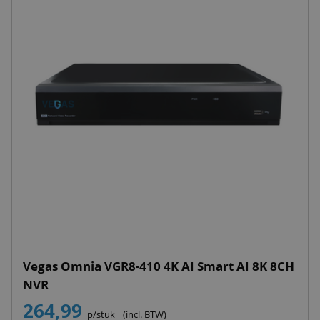
Vegas Omnia VGR8-410 4K AI Smart AI 8K 8CH
NVR
264,99
p/stuk
(incl. BTW)