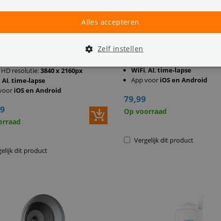
Alles accepteren
nk W330 8MP Buiten WiFi IP
Reolink W320 5MP Buiten
a AI Met Nachzicht in
Camera AI zwart
Zelf instellen
Super HD resolutie:
2560 x 19
WiFi
,
AI
,
time-lapse
 HD resolutie:
3840 x 2160px
App voor
iOS en Android
,
AI
,
time-lapse
voor
iOS en Android
79,99
99
Op voorraad
orraad
Vergelijk dit product
elijk dit product