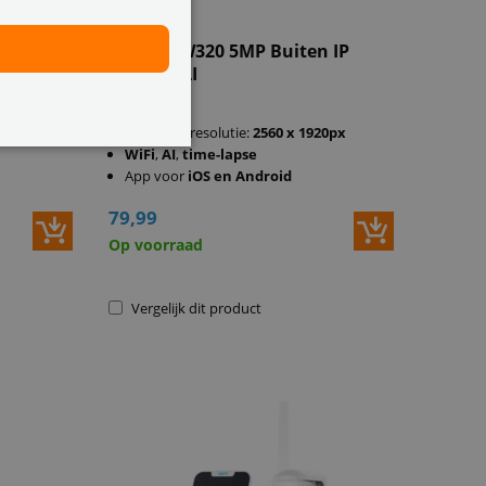
 IP
Reolink W320 5MP Buiten IP
Camera AI
20px
Super HD resolutie:
2560 x 1920px
WiFi
,
AI
,
time-lapse
App voor
iOS en Android
79,99
Op voorraad
Vergelijk dit product