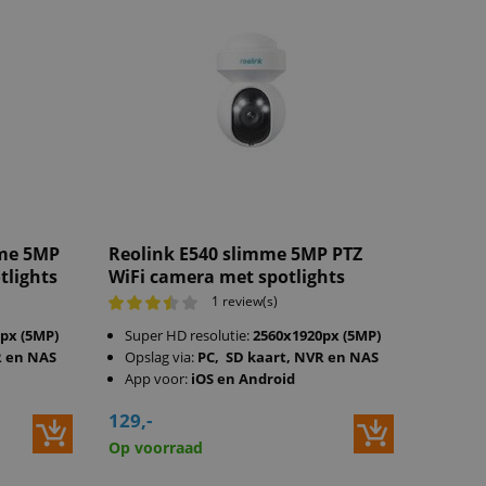
mme 5MP
Reolink E540 slimme 5MP PTZ
tlights
WiFi camera met spotlights
1 review(s)
px (5MP)
Super HD resolutie:
2560x1920px (5MP)
R en NAS
Opslag via:
PC, SD kaart, NVR en NAS
App voor:
iOS en Android
129,-
Op voorraad