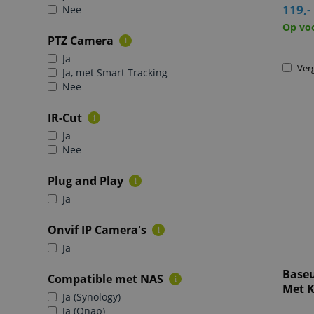
119,-
Nee
Op vo
PTZ Camera
i
Ja
Verg
Ja, met Smart Tracking
Nee
IR-Cut
i
Ja
Nee
Plug and Play
i
Ja
Onvif IP Camera's
i
Ja
Baseu
Compatible met NAS
i
Met K
Ja (Synology)
Ja (Qnap)