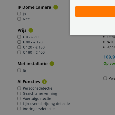
IP Dome Camera
i
Reoli
Ja
Camer
Nee
Kleur
Prijs
i
€ 0 - € 80
Ultra
€ 80 - € 120
WiFi
€ 120 - € 180
App 
€ 180 - € 400
109,
Met installatie
Op vo
i
Ja
Verg
AI Functies
i
Persoonsdetectie
Gezichtsherkenning
Voertuigdetectie
Lijn-overschrijding detectie
Indringersdetectie