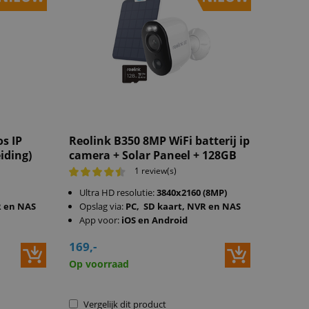
s IP
Reolink B350 8MP WiFi batterij ip
iding)
camera + Solar Paneel + 128GB
1 review(s)
Ultra HD resolutie:
3840x2160 (8MP)
R en NAS
Opslag via:
PC, SD kaart, NVR en NAS
App voor:
iOS en Android
169,-
Op voorraad
Vergelijk dit product