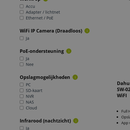
Accu
Adapter / lichtnet
Ethernet / PoE
WiFi IP Camera (Draadloos)
i
Ja
PoE-ondersteuning
i
Ja
Nee
Opslagmogelijkheden
i
Dahu
PC
SW-02
SD-kaart
WiFI
NVR
NAS
Cloud
Full 
Opsl
Infrarood (nachtzicht)
i
App 
Ja