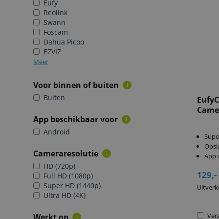
Eufy
Reolink
Swann
Foscam
Dahua Picoo
EZVIZ
Meer
Voor binnen of buiten
i
Buiten
EufyC
Camer
App beschikbaar voor
i
Android
Supe
Opsl
Cameraresolutie
i
App 
HD (720p)
129,-
Full HD (1080p)
Super HD (1440p)
Uitverk
Ultra HD (4K)
Verg
Werkt op
i