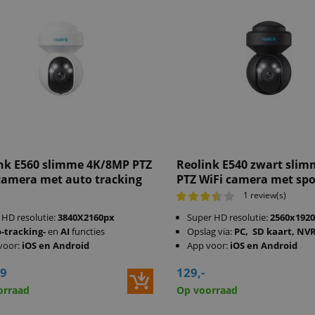
nk E560 slimme 4K/8MP PTZ
Reolink E540 zwart sli
camera met auto tracking
PTZ WiFi camera met spo
1 review(s)
 HD resolutie:
3840X2160px
Super HD resolutie:
2560x1920
-tracking-
en
AI
functies
Opslag via:
PC, SD kaart, NV
voor:
iOS en Android
App voor:
iOS en Android
99
129,-
orraad
Op voorraad