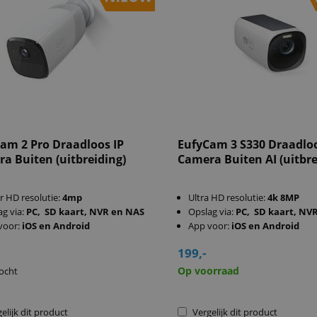
am 2 Pro Draadloos IP
EufyCam 3 S330 Draadloo
a Buiten (uitbreiding)
Camera Buiten AI (uitbre
r HD resolutie:
4mp
Ultra HD resolutie:
4k 8MP
ag via:
PC, SD kaart, NVR en NAS
Opslag via:
PC, SD kaart, NV
voor:
iOS en Android
App voor:
iOS en Android
199,-
Op voorraad
ocht
elijk dit product
Vergelijk dit product