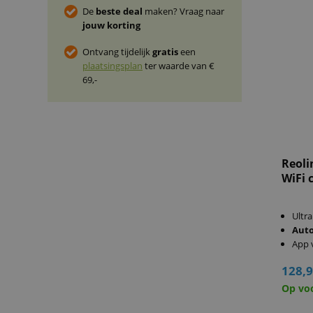
De
beste deal
maken? Vraag naar
jouw korting
Ontvang tijdelijk
gratis
een
plaatsingsplan
ter waarde van €
69,-
Reoli
WiFi 
Ultra
Auto
App 
128,
Op vo