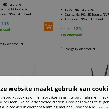
er HD
resolutie
nachtzicht in
Kleur
Super HD
resolutie:
voor:
iOS en Android
Opslag via:
PC, SD kaart, NV
App voor:
iOS en Android
115,-
129,-
139,99
orraad
Op voorraad
elijk dit product
Vergelijk dit product
ze website maakt gebruik van cooki
 gebruikt cookies om je gebruikservaring te optimaliseren, het 
r persoonlijke advertentiedoeleinden. Door onze website te geb
t alle cookies in overeenstemming met ons Cookiebeleid.
Lees ve