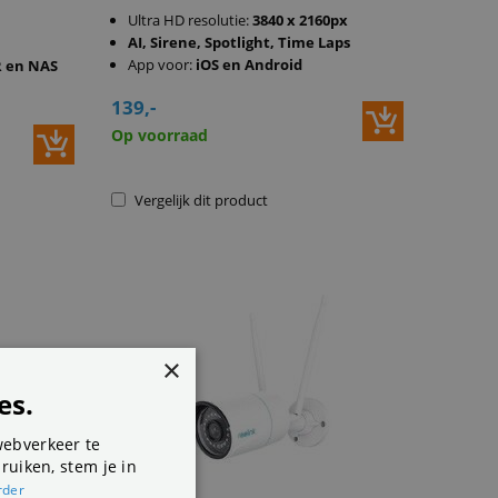
Ultra HD resolutie:
3840 x 2160px
AI, Sirene, Spotlight, Time Laps
App voor:
iOS en Android
R en NAS
139,-
Op voorraad
Vergelijk dit product
×
es.
webverkeer te
ruiken, stem je in
rder