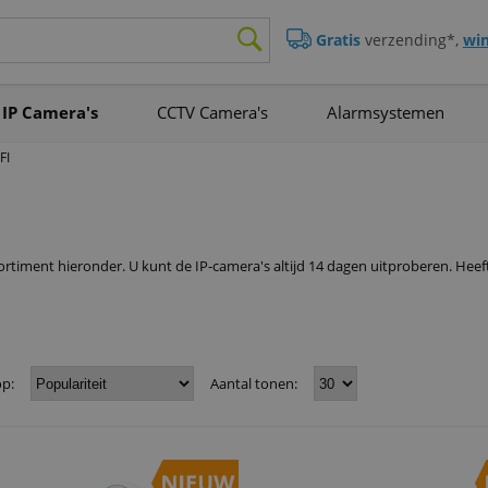
Gratis
verzending*,
win
IP Camera's
CCTV Camera's
Alarmsystemen
FI
ortiment hieronder. U kunt de IP-camera's altijd 14 dagen uitproberen. Heef
op:
Aantal tonen: