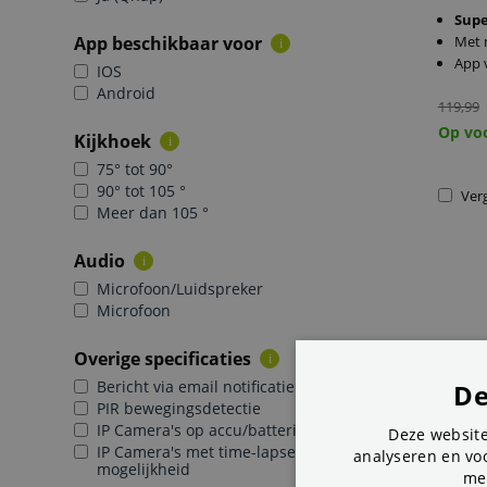
Sup
App beschikbaar voor
Met 
i
App 
IOS
Android
119,99
Op vo
Kijkhoek
i
75° tot 90°
90° tot 105 °
Verg
Meer dan 105 °
Audio
i
Microfoon/Luidspreker
Microfoon
Overige specificaties
i
Bericht via email notificatie
De
PIR bewegingsdetectie
IP Camera's op accu/batterijen
Deze website
IP Camera's met time-lapse
analyseren en voo
mogelijkheid
me