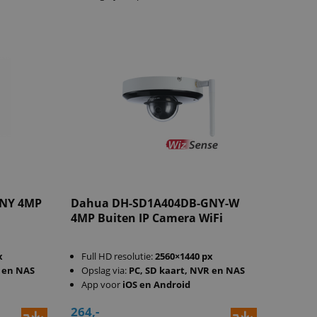
GNY 4MP
Dahua DH-SD1A404DB-GNY-W
4MP Buiten IP Camera WiFi
x
Full HD resolutie:
2560×1440 px
R en NAS
Opslag via:
PC, SD kaart, NVR en NAS
App voor
iOS en Android
264,-