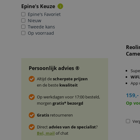
Epine's Keuze
i
Epine's Favoriet
Nieuw
Tweede kans
Op voorraad
Reoli
Came
Persoonlijk advies ®
Supe
WiFi
Altijd de
scherpste prijzen
App 
en de beste
kwaliteit
159,-
Op werkdagen voor 17:00 besteld,
Op vo
morgen
gratis* bezorgd
Gratis
retourneren
Verg
Direct
advies van de specialist
?
Bel, mail
of chat