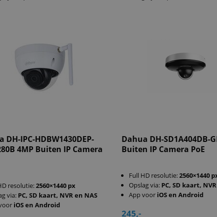
a DH-IPC-HDBW1430DEP-
Dahua DH-SD1A404DB-
80B 4MP Buiten IP Camera
Buiten IP Camera PoE
Full HD resolutie:
2560×1440 p
Opslag via:
PC, SD kaart, NV
HD resolutie:
2560×1440 px
App voor
iOS en Android
ag via:
PC, SD kaart, NVR en NAS
voor
iOS en Android
245,-