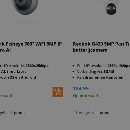
nk Fisheye 360° WiFI 6MP IP
Reolink G430 5MP Pan Ti
ra AI
batterijcamera
r HD resolutie:
2560x2560px
Full HD resolutie:
2560x1920p
,
AI
,
time-lapse
Verbinding via:
3G/4G
voor
iOS en Android
Kan
draaien en kantelen
184,99
orraad
Op voorraad
elijk dit product
Vergelijk dit product