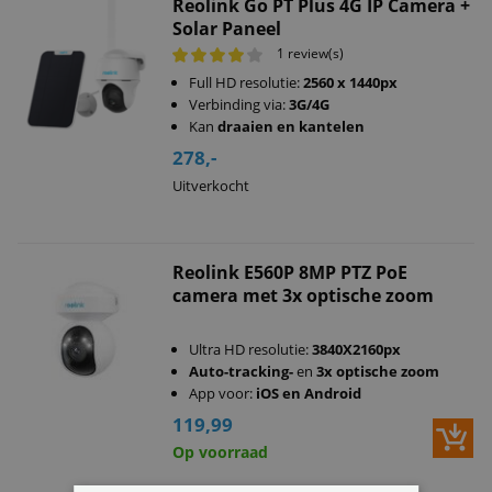
Reolink Go PT Plus 4G IP Camera +
Solar Paneel
1 review(s)
Full HD resolutie:
2560 x 1440px
Verbinding via:
3G/4G
Kan
draaien en kantelen
278,-
Uitverkocht
Reolink E560P 8MP PTZ PoE
camera met 3x optische zoom
Ultra HD resolutie:
3840X2160px
Auto-tracking-
en
3x optische zoom
App voor:
iOS en Android
119,99
Op voorraad