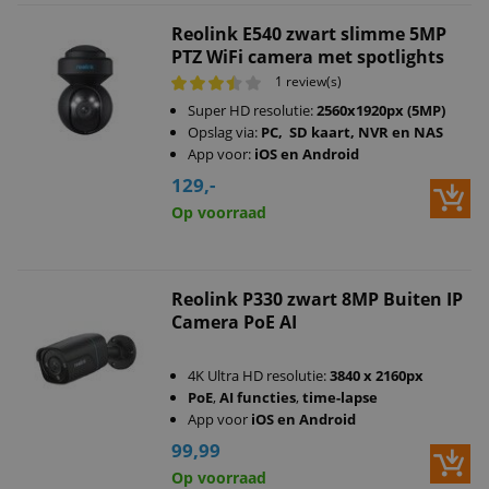
Reolink E540 zwart slimme 5MP
PTZ WiFi camera met spotlights
1 review(s)
Super HD resolutie:
2560x1920px (5MP)
Opslag via:
PC, SD kaart, NVR en NAS
App voor:
iOS en Android
129,-
Op voorraad
Reolink P330 zwart 8MP Buiten IP
Camera PoE AI
4K Ultra HD resolutie:
3840 x 2160px
PoE
,
AI functies
,
time-lapse
App voor
iOS en Android
99,99
Op voorraad