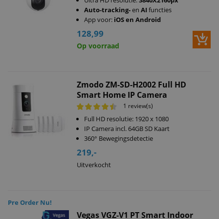
Ultra HD resolutie:
3840X2160px
Auto-tracking-
en
AI
functies
App voor:
iOS en Android
128,99
Op voorraad
Zmodo ZM-SD-H2002 Full HD
Smart Home IP Camera
1 review(s)
Full HD resolutie: 1920 x 1080
IP Camera incl. 64GB SD Kaart
360° Bewegingsdetectie
219,-
Uitverkocht
Pre Order Nu!
Vegas VGZ-V1 PT Smart Indoor