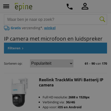
Gratis
verzending*,
winkel
IP camera met microfoon en luidspreker
Filteren
Sorteren op:
61
–
90
van
170
Reolink TrackMix WiFi Batterij IP
camera
Full HD resolutie:
2688 x 1520px
Verbinding via:
3G/4G
App voor:
iOS en Android