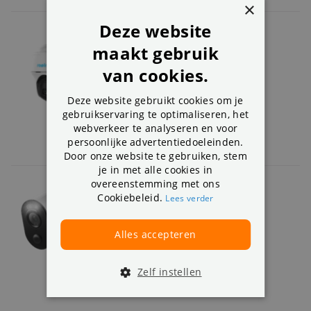
×
Deze website
Reolink Argus PT Dual 4MP
maakt gebruik
4MP (
2K
), Dual Band
van cookies.
Stroomvoorziening:
Accu
Kan
draaien en kantelen
Deze website gebruikt cookies om je
149,99
gebruikservaring te optimaliseren, het
webverkeer te analyseren en voor
Uitverkocht
persoonlijke advertentiedoeleinden.
Door onze website te gebruiken, stem
je in met alle cookies in
Reolink Argus 3
overeenstemming met ons
Cookiebeleid.
Lees verder
1 review(s)
Full HD resolutie:
1920 x 1080px
Stroomvoorziening:
Accu
Alles accepteren
App voor:
iOS en Android
154,99
Zelf instellen
Uitverkocht