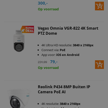
300,-
Op voorraad
Vegas Omnia VGR-822 4K Smart
PTZ Dome
4K Ultra HD resolutie:
3840 x 2160px
Connect via:
PoE
App voor:
iOS en Android
79,-
231,99
Op voorraad
Reolink P434 8MP Buiten IP
Camera PoE AI
4K resolutie:
3840 x 2160px