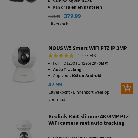
Verbinding via:
3G/4G
Kan
draaien en kantelen
379,99
389,99
Uitverkocht
NOUS W5 Smart WiFi PTZ IP 3MP
1 review(s)
Full HD (2304 x 1296) 2K (
3MP)
Auto Tracking
App voor:
iOS en Android
47,99
Uitverkocht - Binnenkort weer op
voorraad
Reolink E560 slimme 4K/8MP PTZ
WiFi camera met auto tracking