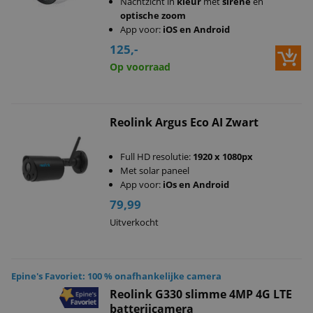
Nachtzicht in
kleur
met
sirene
en
optische zoom
App voor:
iOS en Android
125,-
Op voorraad
Reolink Argus Eco AI Zwart
Full HD resolutie:
1920 x 1080px
Met solar paneel
App voor:
iOs en Android
79,99
Uitverkocht
Epine's Favoriet: 100 % onafhankelijke camera
Reolink G330 slimme 4MP 4G LTE
batterijcamera