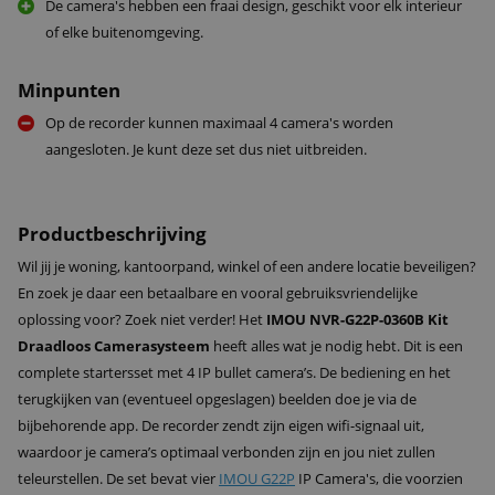
De camera's hebben een fraai design, geschikt voor elk interieur
of elke buitenomgeving.
Minpunten
Op de recorder kunnen maximaal 4 camera's worden
aangesloten. Je kunt deze set dus niet uitbreiden.
Productbeschrijving
Wil jij je woning, kantoorpand, winkel of een andere locatie beveiligen?
En zoek je daar een betaalbare en vooral gebruiksvriendelijke
oplossing voor? Zoek niet verder! Het
IMOU NVR-G22P-0360B Kit
Draadloos Camerasysteem
heeft alles wat je nodig hebt. Dit is een
complete startersset met 4 IP bullet camera’s. De bediening en het
terugkijken van (eventueel opgeslagen) beelden doe je via de
bijbehorende app. De recorder zendt zijn eigen wifi-signaal uit,
waardoor je camera’s optimaal verbonden zijn en jou niet zullen
teleurstellen. De set bevat vier
IMOU G22P
IP Camera's, die voorzien