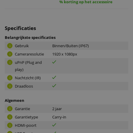
% korting op het accessoire
Specificaties
Belangrijkste specificaties
Gebruik
Binnen/Buiten (IP67)
i
Cameraresolutie
1920 x 1080px
i
uPnP (Plug and
i
play)
Nachtzicht (IR)
i
Draadloos
i
Algemeen
Garantie
2 jaar
i
Garantietype
Carry-in
i
HDMI-poort
i