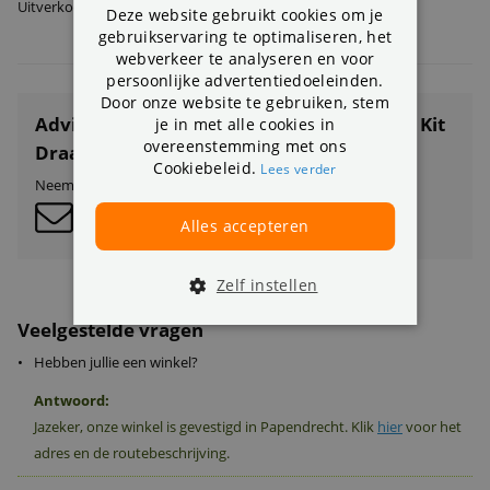
Uitverkocht
Deze website gebruikt cookies om je
gebruikservaring te optimaliseren, het
webverkeer te analyseren en voor
persoonlijke advertentiedoeleinden.
Door onze website te gebruiken, stem
Advies nodig over IMOU NVR-G22P-0360B Kit
je in met alle cookies in
overeenstemming met ons
Draadloos Camerasysteem?
Cookiebeleid.
Lees verder
Neem contact op met onze klantenservice:
Alles accepteren
Zelf instellen
Veelgestelde vragen
•
Hebben jullie een winkel?
Antwoord:
Jazeker, onze winkel is gevestigd in Papendrecht. Klik
hier
voor het
adres en de routebeschrijving.