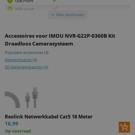
USB Poort
i
VGA-poort
i
Meer specificaties
»
Aantal camera's
4
i
Basic/Pro-Line
Pro-Line
i
Type opslag
Harde schijf
Accessoires voor IMOU NVR-G22P-0360B Kit
i
Draadloos Camerasysteem
ONVIF-
i
gecertificeerd
Populaire accessoires
(3)
Netwerkkabels
(9)
Beeld
SD Geheugenkaarten
(6)
Beeldsensor
1/2.7” 2 Megapixel Progressive CMOS
i
Minimale
0 Lux (With IR Illuminator)
i
verlichting
(zonder IR)
Lensgrootte
2.8mm
i
IR-cut
i
Reolink Netwerkkabel Cat5 18 Meter
Witbalans
Automatisch
i
16,99
Op voorraad