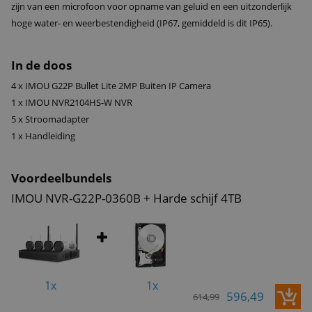
zijn van een microfoon voor opname van geluid en een uitzonderlijk
hoge water- en weerbestendigheid (IP67, gemiddeld is dit IP65).
In de doos
4 x IMOU G22P Bullet Lite 2MP Buiten IP Camera
1 x IMOU NVR2104HS-W NVR
5 x Stroomadapter
1 x Handleiding
Voordeelbundels
IMOU NVR-G22P-0360B + Harde schijf 4TB
1x
1x
596,49
614,99