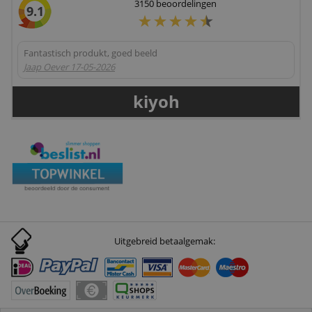
3150
beoordelingen
9.1
Fantastisch produkt, goed beeld
Jaap Oever
17-05-2026
kiyoh
Uitgebreid betaalgemak: