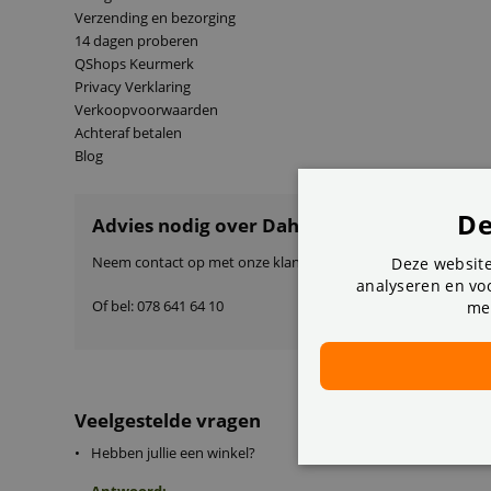
Verzending en bezorging
14 dagen proberen
QShops Keurmerk
Privacy Verklaring
Verkoopvoorwaarden
Achteraf betalen
Blog
De
Advies nodig over Dahua DH-PFT1200 PoE I
Neem contact op met onze klantenservice:
Deze website
analyseren en voo
Of bel:
078 641 64 10
me
Veelgestelde vragen
•
Hebben jullie een winkel?