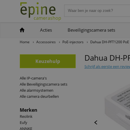
camerashop
Acties
Beveiligingscamera sets
Home
›
Accessoires
›
PoE-injectors
›
Dahua DH-PFT1200 PoE I
Dahua DH-PF
Keuzehulp
Schrijf als eerste een revie
Alle IP-camera's
Alle Beveiligingscamera sets
Alle alarmsystemen
Alle camera deurbellen
Merken
Reolink
Eufy
ANNKE