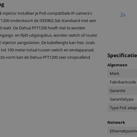
ng
injector installeer je PoE-compatibele IP-camera's
2x
T1200 ondersteunt de IEEE802.3at-standaard met een
 watt. De Dahua PFT1200 hoeft niet te worden
ingangs- en RJ45-uitgangsbus, worden switch of router
injector aangesloten. De kabellengte kan hier, zoals
, tot 100 meter totaal tussen switch en eindapparaat
Specificati
cte vorm kan de Dahua PFT1200 zeer onopvallend
Algemeen
Merk
Fabrikantcode
Garantie
Garantietype
Type PoE adap
Netwerk
Ethernetpoort