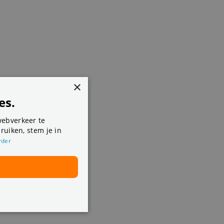
×
es.
webverkeer te
ruiken, stem je in
rder