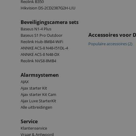
Reolink B350
Hikvision DS-2CD2387G2H-LIU
Beveiligingscamera sets
Baseus N1-4 Plus
Accessoires voor 
Baseus S1 Pro Outdoor
Reolink Hub-8MB4-WiFi
Populaire accessoires
(2)
ANNKE ACS-8 N48-I51DL-4
ANNKE ACS-8 N48-DX
Reolink NVS8-8MB4
Alarmsystemen
AJAX
Ajax starter Kit
Ajax starter Kit Cam
Ajax Luxe StarterKit
Alle uitbreidingen
Service
Klantenservice
Vraag & Antwoord