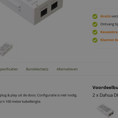
Gratis
verz
Ontvang tij
Keuzestre
Klanten b
pecificaties
Bundelactie(s)
Alternatieven
Voordeelbu
2 x Dahua D
lug & play uit de doos. Configuratie is niet nodig.
zo'n 100 meter kabellengte.