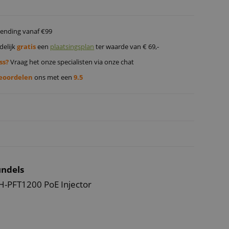
ending vanaf €99
delijk
gratis
een
plaatsingsplan
ter waarde van € 69,-
ss?
Vraag het onze specialisten via onze chat
eoordelen
ons met een
9.5
ndels
H-PFT1200 PoE Injector