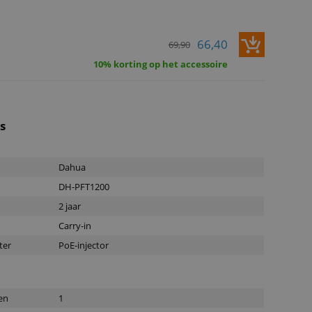
66,40
69,90
10% korting op het accessoire
es
Dahua
DH-PFT1200
2 jaar
Carry-in
ter
PoE-injector
en
1