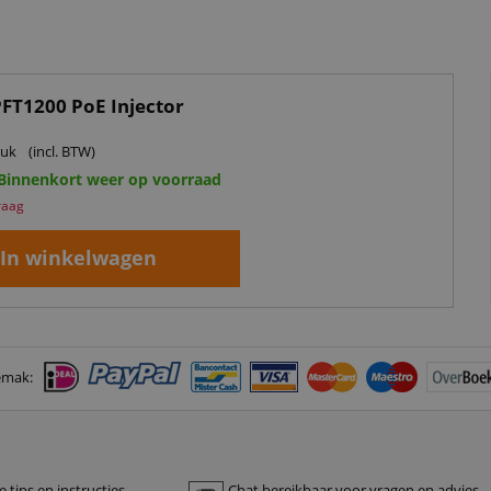
FT1200 PoE Injector
tuk
(incl. BTW)
 Binnenkort weer op voorraad
raag
In winkelwagen
emak:
 tips en instructies
Chat bereikbaar voor vragen en advies