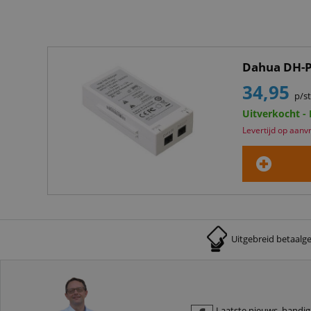
Dahua DH-P
34,95
p/s
Uitverkocht -
Levertijd op aanv
Uitgebreid betaalg
Laatste nieuws, handige