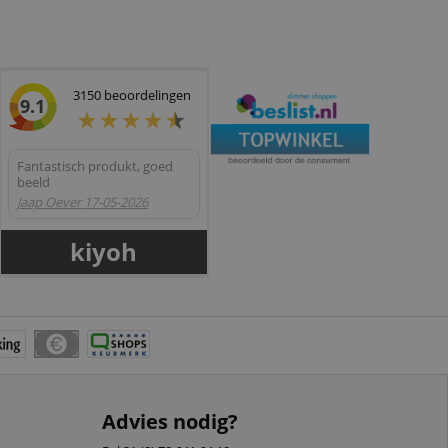
3150
beoordelingen
9.1
Fantastisch produkt, goed
beeld
Jaap Oever
17-05-2026
kiyoh
Advies nodig?