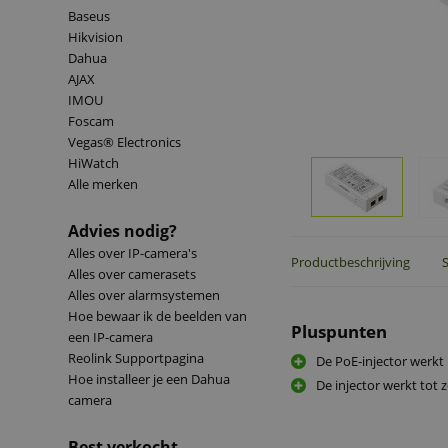
Baseus
Hikvision
Dahua
AJAX
IMOU
Foscam
Vegas® Electronics
HiWatch
Alle merken
Advies nodig?
Alles over IP-camera's
Productbeschrijving
S
Alles over camerasets
Alles over alarmsystemen
Hoe bewaar ik de beelden van
Pluspunten
een IP-camera
Reolink Supportpagina
De PoE-injector werkt p
Hoe installeer je een Dahua
De injector werkt tot 
camera
Best verkocht