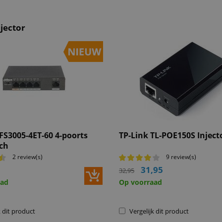
jector
S3005-4ET-60 4-poorts
TP-Link TL-POE150S Inject
ch
2 review(s)
9 review(s)
31,95
32,95
aad
Op voorraad
k dit product
Vergelijk dit product