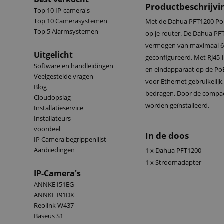
Productbeschrijvi
Top 10 IP-camera's
Top 10 Camerasystemen
Met de Dahua PFT1200 PoE-
Top 5 Alarmsystemen
op je router. De Dahua PF
vermogen van maximaal 60
Uitgelicht
geconfigureerd. Met RJ45-
Software en handleidingen
en eindapparaat op de PoE-
Veelgestelde vragen
voor Ethernet gebruikelijk
Blog
bedragen. Door de compa
Cloudopslag
worden geïnstalleerd.
Installatieservice
Installateurs-
voordeel
In de doos
IP Camera begrippenlijst
Aanbiedingen
1 x Dahua PFT1200
1 x Stroomadapter
IP-Camera's
ANNKE I51EG
ANNKE I91DX
Reolink W437
Baseus S1