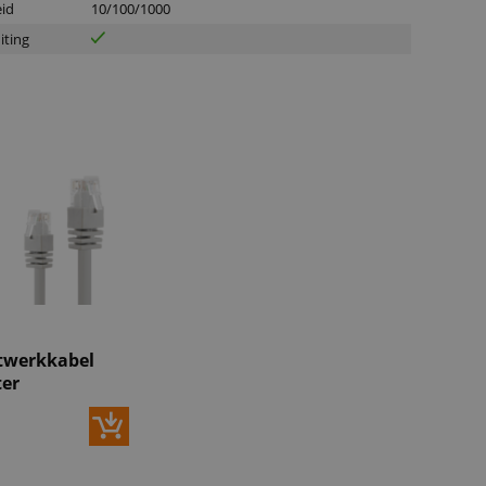
eid
10/100/1000
iting
twerkkabel
ter