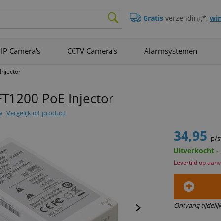
Gratis
verzending*,
win
IP Camera's
CCTV Camera's
Alarmsystemen
njector
T1200 PoE Injector
w
Vergelijk dit product
34,95
p/s
Uitverkocht -
Levertijd op aan
Ontvang tijdelij