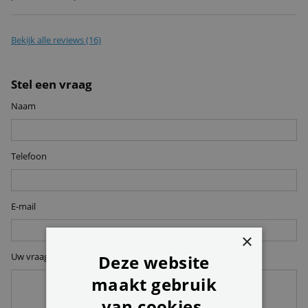
Bekijk alle reviews (16)
Stel een vraag
Naam
Telefoon
E-mail
×
Uw vraag
Deze website
maakt gebruik
van cookies.