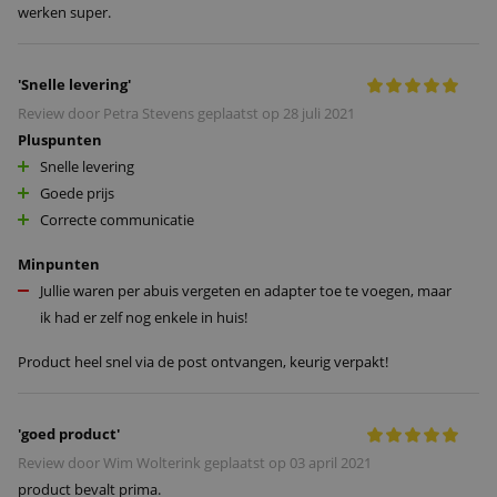
werken super.
'
Snelle levering
'
Review door
Petra Stevens
geplaatst op
28 juli 2021
Pluspunten
Snelle levering
Goede prijs
Correcte communicatie
Minpunten
Jullie waren per abuis vergeten en adapter toe te voegen, maar
ik had er zelf nog enkele in huis!
Product heel snel via de post ontvangen, keurig verpakt!
'
goed product
'
Review door
Wim Wolterink
geplaatst op
03 april 2021
product bevalt prima.