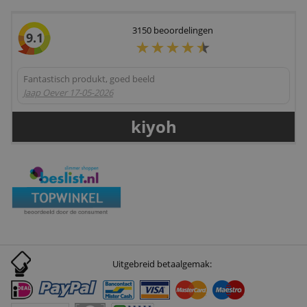
3150
beoordelingen
9.1
Fantastisch produkt, goed beeld
Jaap Oever
17-05-2026
kiyoh
Uitgebreid betaalgemak: