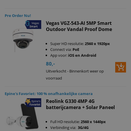
Pre Order Nu!
Vegas VGZ-543-AI 5MP Smart
Outdoor Vandal Proof Dome
Super HD resolutie:
2560 x 1920px
Connect via:
PoE
App voor:
iOS en Android
80,-
Uitverkocht - Binnenkort weer op
voorraad
Epine's Favoriet: 100 % onafhankelijke camera
Reolink G330 4MP 4G
batterijcamera + Solar Paneel
Full HD resolutie:
2560 x 1440px
Verbinding via:
3G/4G