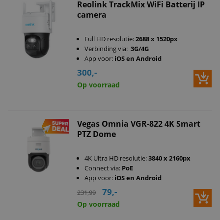
Reolink TrackMix WiFi Batterij IP
camera
Full HD resolutie:
2688 x 1520px
Verbinding via:
3G/4G
App voor:
iOS en Android
300,-
Op voorraad
Vegas Omnia VGR-822 4K Smart
PTZ Dome
4K Ultra HD resolutie:
3840 x 2160px
Connect via:
PoE
App voor:
iOS en Android
79,-
231,99
Op voorraad