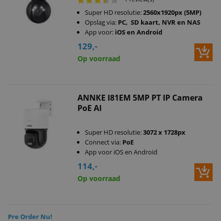
Super HD resolutie:
2560x1920px (5MP)
Opslag via:
PC, SD kaart, NVR en NAS
App voor:
iOS en Android
129,-
Op voorraad
ANNKE I81EM 5MP PT IP Camera
PoE AI
Super HD resolutie:
3072 x 1728px
Connect via:
PoE
App voor iOS en Android
114,-
Op voorraad
Pre Order Nu!