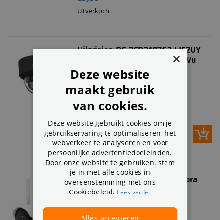
Uitverkocht
Hikvision DS-2CD2187G3-LIS2UY
×
8MP IP-camera Buiten ColorVu
Zwart
Deze website
maakt gebruik
Ultra HD resolutie:
3840 x 2160px
van cookies.
PoE
,
AI
,
ColorVu NightVision
App voor:
iOS en Android
Deze website gebruikt cookies om je
329,-
531,19
gebruikservaring te optimaliseren, het
Op voorraad
webverkeer te analyseren en voor
persoonlijke advertentiedoeleinden.
Door onze website te gebruiken, stem
je in met alle cookies in
Nous W7 Smart WiFi IP Camera
overeenstemming met ons
3mp
Cookiebeleid.
Lees verder
4 review(s)
Super full hd resolutie:
2304x1296
Alles accepteren