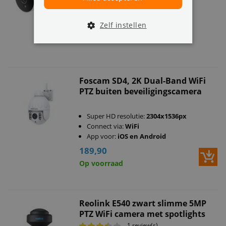
Geschikt voor:
buitenshuis
App voor:
iOS en Android
Zelf instellen
62,99
Uitverkocht
Foscam SD4, 2K Dual-Band WiFi
PTZ buiten beveiligingscamera
Super HD resolutie:
2304x1536px
Connect via:
WiFi
App voor:
iOS en Android
189,90
Op voorraad
Reolink E540 zwart slimme 5MP
PTZ WiFi camera met spotlights
1 review(s)