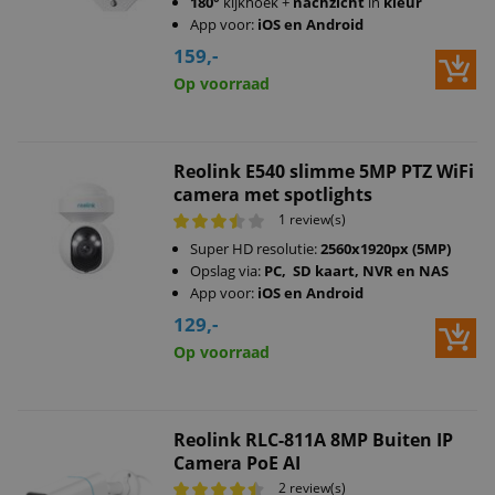
180
°
kijkhoek +
nachzicht
in
kleur
App voor:
iOS en Android
159,-
Op voorraad
Reolink E540 slimme 5MP PTZ WiFi
camera met spotlights
1 review(s)
Super HD resolutie:
2560x1920px (5MP)
Opslag via:
PC, SD kaart, NVR en NAS
App voor:
iOS en Android
129,-
Op voorraad
Reolink RLC-811A 8MP Buiten IP
Camera PoE AI
2 review(s)