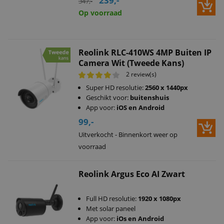
239,-
347,-
Op voorraad
Reolink RLC-410WS 4MP Buiten IP
Camera Wit (Tweede Kans)
2 review(s)
Super HD resolutie:
2560 x 1440px
Geschikt voor:
buitenshuis
App voor:
iOS en Android
99,-
Uitverkocht - Binnenkort weer op
voorraad
Reolink Argus Eco AI Zwart
Full HD resolutie:
1920 x 1080px
Met solar paneel
App voor:
iOs en Android