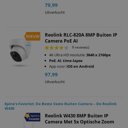
79,99
Uitverkocht
Reolink RLC-820A 8MP Buiten IP
Camera PoE AI
9 review(s)
4K Ultra HD resolutie:
3840 x 2160px
PoE
,
AI
,
time-lapse
App voor:
iOS en Android
97,99
Uitverkocht
Epine’s Favoriet: De Beste Vaste Buiten Camera – De Reolink
W430
Reolink W430 8MP Buiten IP
Camera Met 5x Optische Zoom