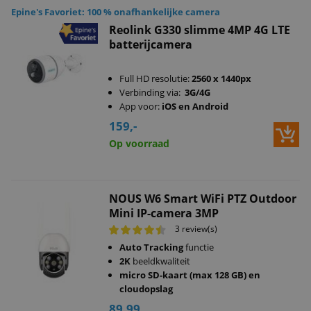
Epine's Favoriet: 100 % onafhankelijke camera
Reolink G330 slimme 4MP 4G LTE
batterijcamera
Full HD resolutie:
2560 x 1440px
Verbinding via:
3G/4G
App voor:
iOS en Android
159,-
Op voorraad
NOUS W6 Smart WiFi PTZ Outdoor
Mini IP-camera 3MP
3 review(s)
Auto Tracking
functie
2K
beeldkwaliteit
micro SD-kaart (max 128 GB) en
cloudopslag
89,99