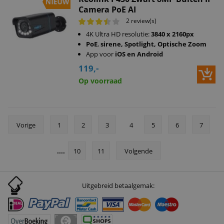
Camera PoE AI
2 review(s)
4K Ultra HD resolutie:
3840 x 2160px
PoE
,
sirene, Spotlight, Optische Zoom
App voor
iOS en Android
119,-
Op voorraad
Vorige
1
2
3
4
5
6
7
....
10
11
Volgende
Uitgebreid betaalgemak: