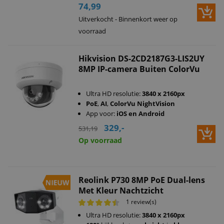
74,99
Uitverkocht - Binnenkort weer op
voorraad
Hikvision DS-2CD2187G3-LIS2UY
8MP IP-camera Buiten ColorVu
Ultra HD resolutie:
3840 x 2160px
PoE
,
AI
,
ColorVu NightVision
App voor:
iOS en Android
329,-
531,19
Op voorraad
Reolink P730 8MP PoE Dual-lens
Met Kleur Nachtzicht
1 review(s)
Ultra HD resolutie:
3840 x 2160px