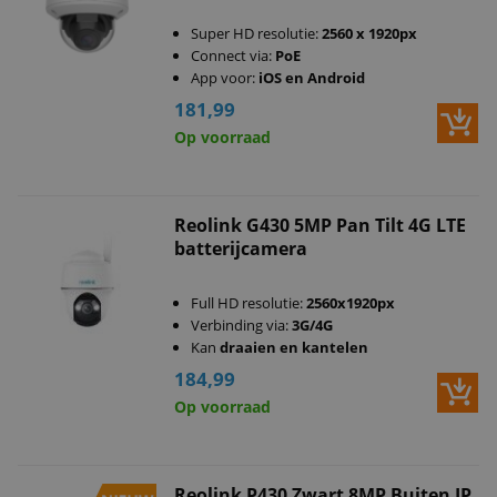
Super HD resolutie:
2560 x 1920px
Connect via:
PoE
App voor:
iOS en Android
181,99
Op voorraad
Reolink G430 5MP Pan Tilt 4G LTE
batterijcamera
Full HD resolutie:
2560x1920px
Verbinding via:
3G/4G
Kan
draaien en kantelen
184,99
Op voorraad
Reolink P430 Zwart 8MP Buiten IP