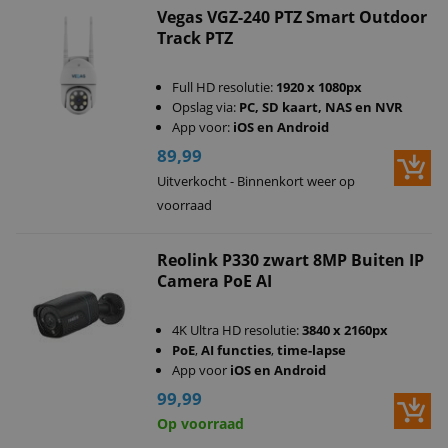
Vegas VGZ-240 PTZ Smart Outdoor
Track PTZ
Full HD resolutie:
1920 x 1080px
Opslag via:
PC, SD kaart, NAS en NVR
App voor:
iOS en Android
89,99
Uitverkocht - Binnenkort weer op
voorraad
Reolink P330 zwart 8MP Buiten IP
Camera PoE AI
4K Ultra HD resolutie:
3840 x 2160px
PoE
,
AI functies
,
time-lapse
App voor
iOS en Android
99,99
Op voorraad