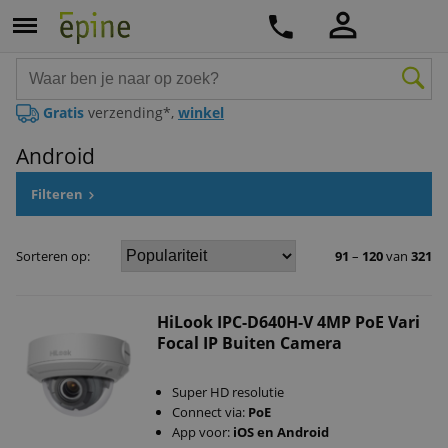
Gratis
verzending*,
winkel
Android
Filteren
Sorteren op:
91
–
120
van
321
HiLook IPC-D640H-V 4MP PoE Vari
Focal IP Buiten Camera
Super HD resolutie
Connect via:
PoE
App voor:
iOS en Android