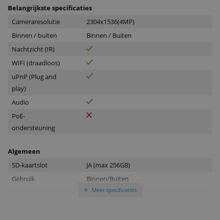
Belangrijkste specificaties
Cameraresolutie
2304x1536(4MP)
Binnen / buiten
Binnen / Buiten
Nachtzicht (IR)
WIFI (draadloos)
uPnP (Plug and
play)
Audio
PoE-
ondersteuning
Algemeen
SD-kaartslot
JA (max 256GB)
Gebruik
Binnen/Buiten
Meer specificaties
Opslag via
»
Dropbox
Compatible met