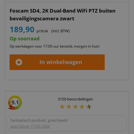
Foscam SD4, 2K Dual-Band WiFi PTZ buiten
beveiligingscamera zwart
189,90
p/stuk
(incl. BTW)
Op voorraad
Op werkdagen voor 17:00 uur besteld, morgen in huis!
In winkelwagen
3150
beoordelingen
9.1
Fantastisch produkt, goed beeld
Jaap Oever
17-05-2026