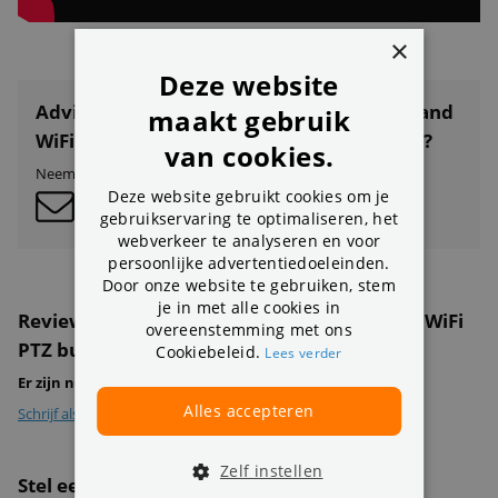
×
Deze website
Advies nodig over Foscam SD4, 2K Dual-Band
maakt gebruik
WiFi PTZ buiten beveiligingscamera zwart?
van cookies.
Neem contact op met onze klantenservice:
Deze website gebruikt cookies om je
gebruikservaring te optimaliseren, het
webverkeer te analyseren en voor
persoonlijke advertentiedoeleinden.
Door onze website te gebruiken, stem
je in met alle cookies in
Reviews over de Foscam SD4, 2K Dual-Band WiFi
overeenstemming met ons
PTZ buiten beveiligingscamera zwart
Cookiebeleid.
Lees verder
Er zijn nog geen review geplaatst voor dit product
Alles accepteren
Schrijf als eerste een review
Zelf instellen
Stel een vraag