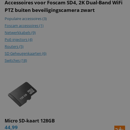
Accessoires voor Foscam SD4, 2K Dual-Band WiFi
NAS
PTZ buiten beveiligingscamera zwart
Opslag via Cloud
Populaire accessoires
(3)
Garantie
2 jaar
Foscam accessoires
(1)
Garantietype
Carry-in
Netwerkkabels
(9)
Merk
Foscam
PoE-injectors
(4)
Routers
(5)
Beeld
SD Geheugenkaarten
(6)
Switches
Nachtzicht
(18)
20 meter
Optische Zoom
Ja, 4x
Audiodetectie
IR-cut
Lensgrootte
9mm
infraroodsensor
Kijkhoek
83º (H) 44º (V)
Bewegingsdetectie
Micro SD-kaart 128GB
44,99