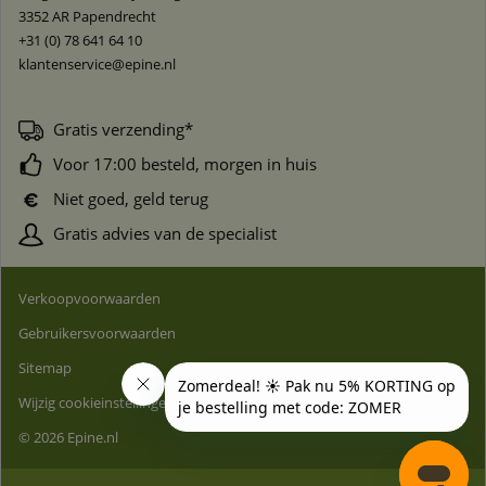
3352 AR
Papendrecht
+31 (0) 78 641 64 10
klantenservice@epine.nl
Gratis verzending*
Voor 17:00 besteld, morgen in huis
Niet goed, geld terug
Gratis advies van de specialist
Verkoopvoorwaarden
Gebruikersvoorwaarden
Sitemap
Wijzig cookieinstellingen
© 2026 Epine.nl