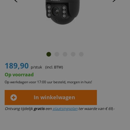
189,90
p/stuk
(incl. BTW)
Op voorraad
Op werkdagen voor 17:00 uur besteld, morgen in huis!
In winkelwagen
Ontvang tijdelijk
gratis
een
plaatsingsplan
ter waarde van € 69,-