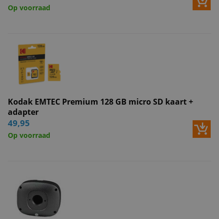
Netwerk
Op voorraad
WiFi
Netwerkaansluiting
PoE
Audio
Luidspreker
Microfoon
Kodak EMTEC Premium 128 GB micro SD kaart +
adapter
Video
49,95
Dual Stream
Op voorraad
Videocompressie
H.264
Framesnelheid
20 fps
Fysieke eigenschappen
Bedrijfstemperatuur
-20°C tot +60 °C