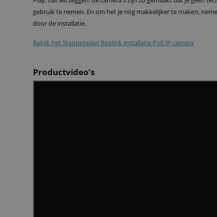
Play, dat wil zeggen: de camera's zijn zo gemaakt dat je geen tech
gebruik te nemen. En om het je nóg makkelijker te maken, nemen
door de installatie.
Bekijk het Stappenplan Reolink installatie PoE IP camera
Productvideo’s