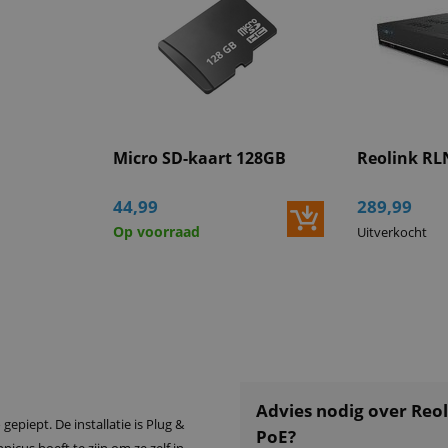
Opslag via
i
Downloads
Alle specificati
(PDF)
Micro SD-kaart 128GB
Reolink RL
44,99
289,99
Op voorraad
Uitverkocht
Advies nodig over Reo
gepiept. De installatie is Plug &
PoE?