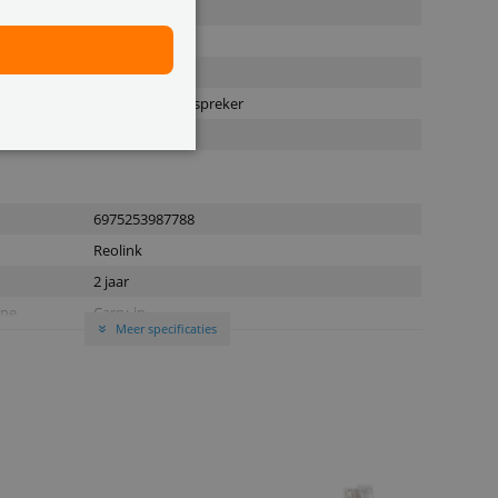
 (IR)
JA (kleur)
dloos)
 and play)
Microfoon, luidspreker
steuning
6975253987788
Reolink
2 jaar
ype
Carry-in
Meer specificaties
»
ot
JA, max 256 GB
Binnen/Buiten (IP66)
a Dropbox
e met NAS
Synology
rtificeerd