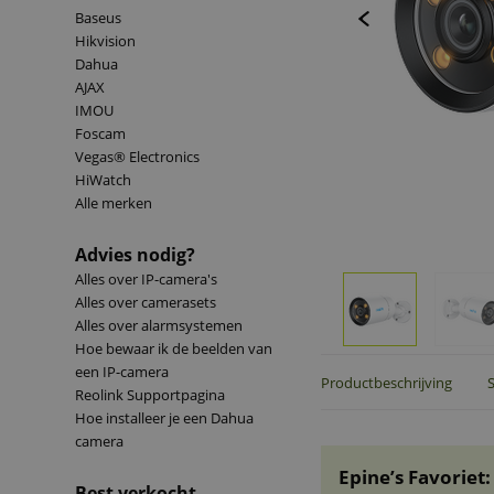
Baseus
Hikvision
Dahua
AJAX
IMOU
Foscam
Vegas® Electronics
HiWatch
Alle merken
Advies nodig?
Alles over IP-camera's
Alles over camerasets
Alles over alarmsystemen
Hoe bewaar ik de beelden van
een IP-camera
Productbeschrijving
S
Reolink Supportpagina
Hoe installeer je een Dahua
camera
Epine’s Favoriet:
Best verkocht