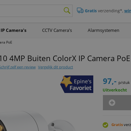
Gratis
verzending*,
win
IP Camera's
CCTV Camera's
Alarmsystemen
mera PoE
10 4MP Buiten ColorX IP Camera PoE
Schrijf zelf een review
Vergelijk dit product
97,-
p/stuk
Uitverkocht
Gratis
verz