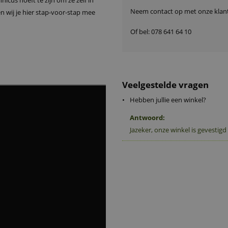
nicus hoeft te zijn om ze zelf in
Neem contact op met onze klant
 wij je hier stap-voor-stap mee
Of bel:
078 641 64 10
Veelgestelde vragen
•
Hebben jullie een winkel?
Antwoord:
Jazeker, onze winkel is gevestigd