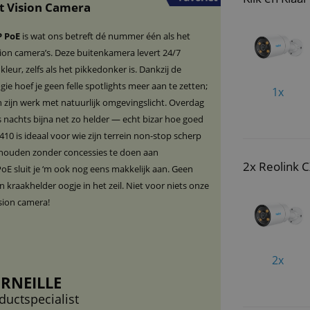
t Vision Camera
P PoE
is wat ons betreft dé nummer één als het
ion camera’s. Deze buitenkamera levert 24/7
leur, zelfs als het pikkedonker is. Dankzij de
e hoef je geen felle spotlights meer aan te zetten;
1x
zijn werk met natuurlijk omgevingslicht. Overdag
s nachts bijna net zo helder — echt bizar hoe goed
CX-410 is ideaal voor wie zijn terrein non-stop scherp
il houden zonder concessies te doen aan
2x Reolink 
PoE sluit je ‘m ook nog eens makkelijk aan. Geen
 kraakhelder oogje in het zeil. Niet voor niets onze
ision camera!
2x
RNEILLE
ductspecialist