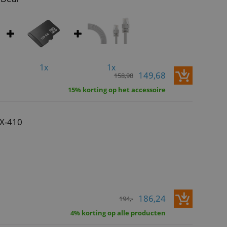
1x
1x
149,68
158,98
15% korting op het accessoire
CX-410
186,24
194,-
4% korting op alle producten