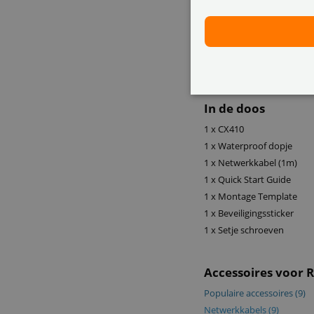
Verbind deze IP camera met
live of achteraf jouw vide
Deze
PoE
(Power over Ethe
nodig, wat zorgt voor een 
dezelfde netwerkkabel.
In de doos
1 x CX410
1 x Waterproof dopje
1 x Netwerkkabel (1m)
1 x Quick Start Guide
1 x Montage Template
1 x Beveiligingssticker
1 x Setje schroeven
Accessoires voor 
Populaire accessoires
(9)
Netwerkkabels
(9)