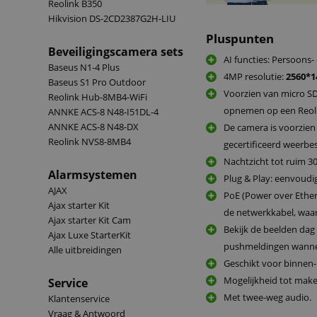
Reolink B350
Hikvision DS-2CD2387G2H-LIU
Pluspunten
Beveiligingscamera sets
AI functies: Persoons-
Baseus N1-4 Plus
4MP resolutie:
2560*1
Baseus S1 Pro Outdoor
Voorzien van micro SD
Reolink Hub-8MB4-WiFi
opnemen op een Reol
ANNKE ACS-8 N48-I51DL-4
ANNKE ACS-8 N48-DX
De camera is voorzien
Reolink NVS8-8MB4
gecertificeerd weerbes
Nachtzicht tot ruim 30
Alarmsystemen
Plug & Play: eenvoudig
AJAX
PoE (Power over Ether
Ajax starter Kit
de netwerkkabel, waa
Ajax starter Kit Cam
Bekijk de beelden dag
Ajax Luxe StarterKit
pushmeldingen wannee
Alle uitbreidingen
Geschikt voor binnen-
Mogelijkheid tot make
Service
Met twee-weg audio.
Klantenservice
Vraag & Antwoord