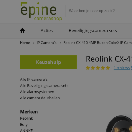
camerashop
Acties
Beveiligingscamera sets
Home
›
IP Camera's
›
Reolink CX-410 4MP Buiten ColorX IP Ca
Reolink CX-4
Keuzehulp
1 reviews
Alle IP-camera's
Alle Beveiligingscamera sets
Alle alarmsystemen
Alle camera deurbellen
Merken
Reolink
Eufy
ANNKE