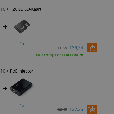
410 + 128GB SD-Kaart
1x
139,74
141,99
5% korting op het accessoire
10 + PoE injector
1x
127,35
128,95