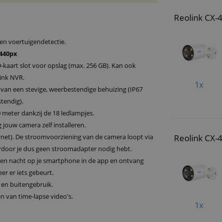
Reolink CX-
 en voertuigendetectie.
440px
-kaart slot voor opslag (max. 256 GB). Kan ook
ink NVR.
1x
 van een stevige, weerbestendige behuizing (IP67
tendig).
 meter dankzij de 18 ledlampjes.
 jouw camera zelf installeren.
net). De stroomvoorziening van de camera loopt via
Reolink CX-4
rdoor je dus geen stroomadapter nodig hebt.
 en nacht op je smartphone in de app en ontvang
r er iets gebeurt.
 en buitengebruik.
n van time-lapse video's.
1x