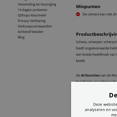
Verzending en bezorging
Minpunten
14 dagen proberen
De camera kan niet dr
QShops Keurmerk
Privacy Verklaring
Verkoopvoorwaarden
Achteraf betalen
Productbeschrijvi
Blog
Scherp, scherper, scherps
biedt ongeëvenaarde helde
een brede beeldhoek van 8
beeld.
De
AI-functies
van de Reo
huisdieren, waardoor val
verleden tijd zijn. Ideaal 
De
De ingebouwde microfoon
Deze website
waardoor je niet alleen ku
analyseren en voo
me
is extra handig voor inter