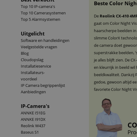
Beste Color Nigh
Top 10 IP-camera's
Top 10 Camerasystemen
De
Reolink CX-410 4M
Top 5 Alarmsystemen
gaat om Color Night Vis
haarscherpe beelden in k
Uitgelicht
slimme ColorX technologi
Software en handleidingen
de camera doet gewoon 
Veelgestelde vragen
superstrakke beelden, ’
Blog
Cloudopslag
je alles blijft zien. De 
Installatieservice
en kleurrijk in beeld w
Installateurs-
beeldkwaliteit. Dankzij 
voordeel
gedoe, gewoon altijd een
IP Camera begrippenlijst
favoriete Color Night V
Aanbiedingen
IP-Camera's
ANNKE I51EG
ANNKE I91DX
CO
Reolink W437
Pro
Baseus S1