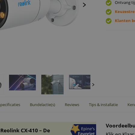
Ontvang tij
Keuzestre
Klanten b
pecificaties
Bundelactie(s)
Reviews
Tips & installatie
Ken
Voordeelbu
 Reolink CX-410 – De
Klik en Klaar