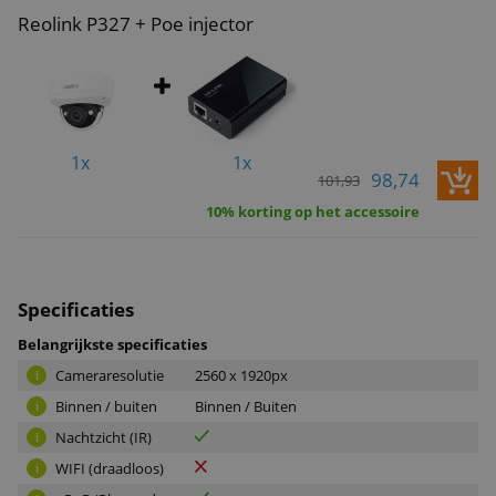
Reolink P327 + Poe injector
1x
1x
98,74
101,93
10% korting op het accessoire
Specificaties
Belangrijkste specificaties
Cameraresolutie
2560 x 1920px
i
Binnen / buiten
Binnen / Buiten
i
Nachtzicht (IR)
i
WIFI (draadloos)
i