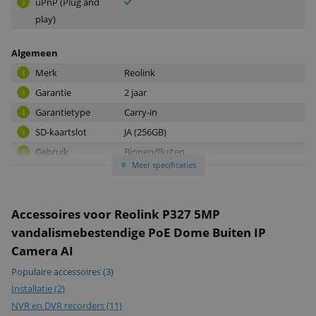
uPnP (Plug and
i
play)
Algemeen
Merk
Reolink
i
Garantie
2 jaar
i
Garantietype
Carry-in
i
SD-kaartslot
JA (256GB)
i
Gebruik
Binnen/Buiten
i
Meer specificaties
»
EAN
6975253984251
Downloads
Accessoires voor Reolink P327 5MP
Alle specificaties
Alle specificaties
vandalismebestendige PoE Dome Buiten IP
(PDF)
Camera AI
Populaire accessoires
(3)
Installatie
(2)
NVR en DVR recorders
(11)