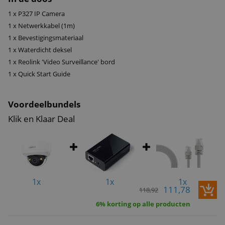
ongewenste bezoekers af met de spotlight of sirene.
1 x P327 IP Camera
1 x Netwerkkabel (1m)
Extra functies zoals
time-lapse video
, 24/7 opname en integratie met
1 x Bevestigingsmateriaal
Google Assistant
maken de P327 een complete beveiligingsoplossing
1 x Waterdicht deksel
voor thuis of bedrijf.
1 x Reolink 'Video Surveillance' bord
1 x Quick Start Guide
Met de
Reolink P327
ben je verzekerd van betrouwbare, slimme en
duurzame beveiliging – altijd en overal.
Voordeelbundels
Klik en Klaar Deal
1x
1x
1x
111,78
118,92
6% korting op alle producten