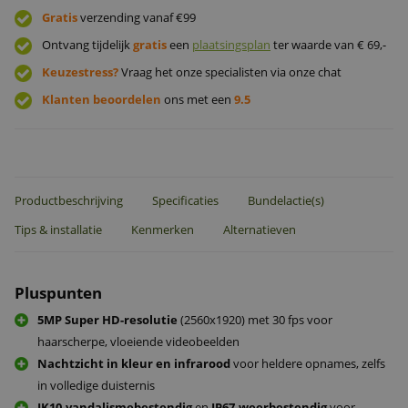
Gratis
verzending vanaf €99
Ontvang tijdelijk
gratis
een
plaatsingsplan
ter waarde van € 69,-
Keuzestress?
Vraag het onze specialisten via onze chat
Klanten beoordelen
ons met een
9.5
Productbeschrijving
Specificaties
Bundelactie(s)
Tips & installatie
Kenmerken
Alternatieven
Pluspunten
5MP Super HD-resolutie
(2560x1920) met 30 fps voor
haarscherpe, vloeiende videobeelden
Nachtzicht in kleur en infrarood
voor heldere opnames, zelfs
in volledige duisternis
IK10-vandalismebestendig
en
IP67-weerbestendig
voor