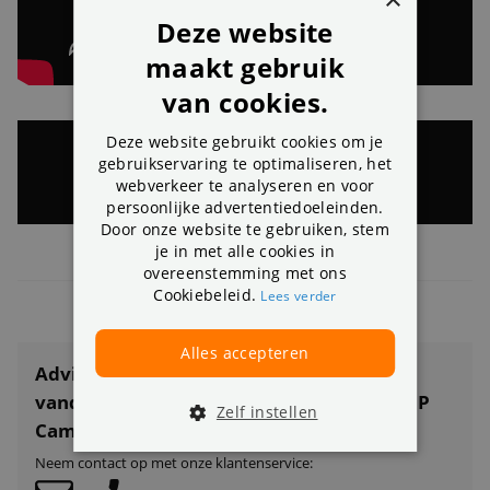
Deze website
maakt gebruik
van cookies.
Deze website gebruikt cookies om je
gebruikservaring te optimaliseren, het
webverkeer te analyseren en voor
persoonlijke advertentiedoeleinden.
Door onze website te gebruiken, stem
je in met alle cookies in
overeenstemming met ons
Meer productvideo’s
»
Cookiebeleid.
Lees verder
Alles accepteren
Advies nodig over Reolink P327 5MP
vandalismebestendige PoE Dome Buiten IP
Zelf instellen
Camera AI?
Neem contact op met onze klantenservice: