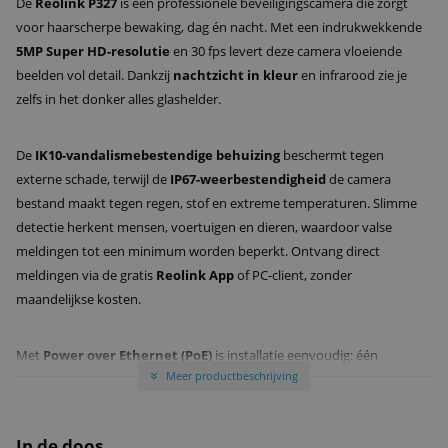
De
Reolink P327
is een professionele beveiligingscamera die zorgt
voor haarscherpe bewaking, dag én nacht. Met een indrukwekkende
5MP Super HD-resolutie
en 30 fps levert deze camera vloeiende
beelden vol detail. Dankzij
nachtzicht in kleur
en infrarood zie je
zelfs in het donker alles glashelder.
De
IK10-vandalismebestendige behuizing
beschermt tegen
externe schade, terwijl de
IP67-weerbestendigheid
de camera
bestand maakt tegen regen, stof en extreme temperaturen. Slimme
detectie herkent mensen, voertuigen en dieren, waardoor valse
meldingen tot een minimum worden beperkt. Ontvang direct
meldingen via de gratis
Reolink App
of PC-client, zonder
maandelijkse kosten.
Met
Power over Ethernet (PoE)
is installatie eenvoudig: één
Meer productbeschrijving
netwerkkabel voor voeding en data. Sla beelden lokaal op via een
»
microSD-kaart tot 256GB
, een Reolink NVR of FTP-server.
Communiceer direct via de ingebouwde
tweeweg audio
en schrik
In de doos