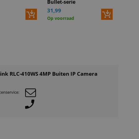
Bullet-serie
te
3.6mm
31,99
80°
Op voorraad
sensor
erlichting
0.1 Lux (Min.Illuminator with IR on:0Lux)
)
nsluiting
link RLC-410WS 4MP Buiten IP Camera
nelheid
10/100Mbps RJ-45
daard
IEEE 02.11 a/b/g/n/, 2.4/5 GHz
enservice:
iliging
WEP, WPA + WPA2
ikbaar voor
IOS, Android
DNS
HTTP, FTP, TCP/IP, UDP, SMTP, DHCP, PPPoE,
ning
DDNS, UPnP, GPRS