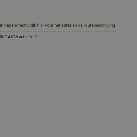
icatie
 in Papendrecht. Klik
hier
voor het adres en de routebeschrijving.
 RLC-410W activeren?
er
pressie
n.v.t.
ra
Zoom
 Zoom
erlichting
htzicht
30 meter
rarood-leds
36