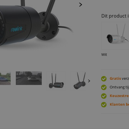
Dit product i
Wit
Gratis
verz
Ontvang tij
Keuzestre
Klanten b