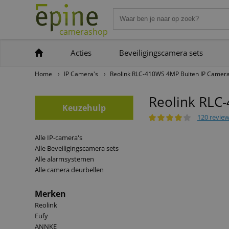
camerashop
Acties
Beveiligingscamera sets
Home
›
IP Camera's
›
Reolink RLC-410WS 4MP Buiten IP Camer
Reolink RLC
Keuzehulp
120 revie
Alle IP-camera's
Alle Beveiligingscamera sets
Alle alarmsystemen
Alle camera deurbellen
Merken
Reolink
Eufy
ANNKE