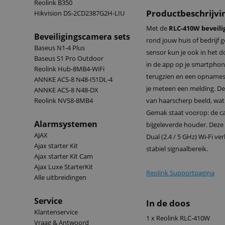
Reolink B350
Productbeschrijvi
Hikvision DS-2CD2387G2H-LIU
Met de
RLC-410W beveil
Beveiligingscamera sets
rond jouw huis of bedrijf 
Baseus N1-4 Plus
sensor kun je ook in het do
Baseus S1 Pro Outdoor
in de app op je smartphone 
Reolink Hub-8MB4-WiFi
terugzien en een opnames
ANNKE ACS-8 N48-I51DL-4
je meteen een melding. D
ANNKE ACS-8 N48-DX
Reolink NVS8-8MB4
van haarscherp beeld, wat
Gemak staat voorop: de ca
Alarmsystemen
bijgeleverde houder. Deze 
AJAX
Dual (2.4 / 5 GHz) Wi-Fi v
Ajax starter Kit
stabiel signaalbereik.
Ajax starter Kit Cam
Ajax Luxe StarterKit
Reolink Supportpagina
Alle uitbreidingen
Service
In de doos
Klantenservice
1 x Reolink RLC-410W
Vraag & Antwoord