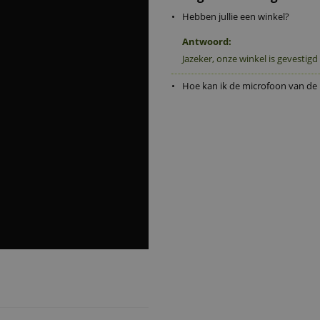
•
Hebben jullie een winkel?
Email notif
i
PoE
i
Antwoord:
Jazeker, onze winkel is gevestigd
Audio
•
Hoe kan ik de microfoon van de
Microfoon
i
Luidsprek
i
Audio com
i
Pan-Tilt-Zoom
PTZ-came
i
Digitale 
i
Optische
i
Nachtzicht
Infraroodv
i
Bereik nac
i
Aantal inf
i