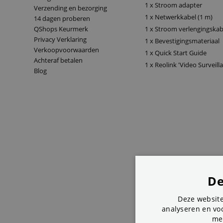
1 x Stroom adapter
Verzending en bezorging
1 x Netwerkkabel (1 m)
14 dagen proberen
QShops Keurmerk
1 x Stroom verlengingskabe
Privacy Verklaring
1 x Bevestigingsmateriaal
Verkoopvoorwaarden
1 x Quick Start Guide
Achteraf betalen
1 x Reolink 'Video Surveilla
Blog
De
Deze website
analyseren en voo
me