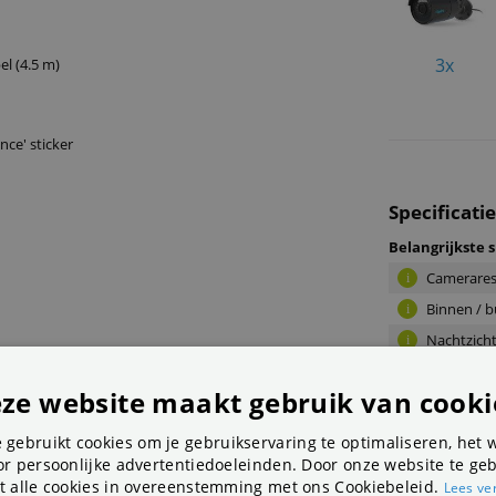
3x
l (4.5 m)
nce' sticker
Specificati
Belangrijkste s
Camerares
i
Binnen / b
i
Nachtzicht
i
WIFI (draa
i
ze website maakt gebruik van cooki
uPnP (Plug
i
 gebruikt cookies om je gebruikservaring te optimaliseren, het 
Algemeen
r persoonlijke advertentiedoeleinden. Door onze website te geb
t alle cookies in overeenstemming met ons Cookiebeleid.
Merk
i
Lees ve