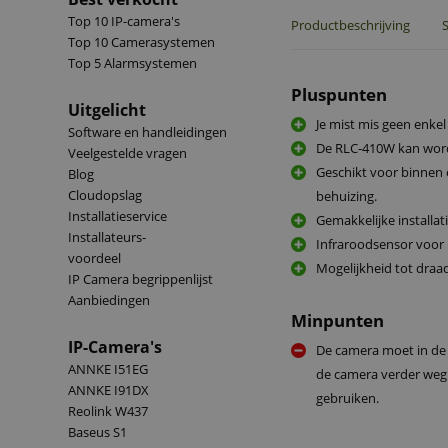
Top 10 IP-camera's
Productbeschrijving
S
Top 10 Camerasystemen
Top 5 Alarmsystemen
Pluspunten
Uitgelicht
Je mist mis geen enke
Software en handleidingen
De RLC-410W kan word
Veelgestelde vragen
Geschikt voor binnen 
Blog
Cloudopslag
behuizing.
Installatieservice
Gemakkelijke installati
Installateurs-
Infraroodsensor voor 
voordeel
Mogelijkheid tot draa
IP Camera begrippenlijst
Aanbiedingen
Minpunten
IP-Camera's
De camera moet in de 
ANNKE I51EG
de camera verder weg 
ANNKE I91DX
gebruiken.
Reolink W437
Baseus S1