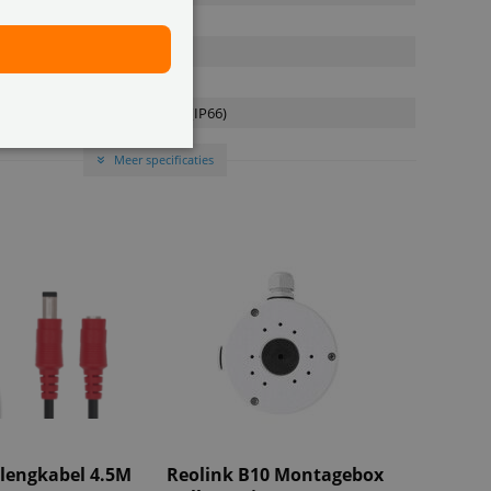
2 jaar
ype
Carry-in
ot
Binnen/Buiten (IP66)
a Dropbox
Meer specificaties
»
e met NAS
Synology / QNAP
rtificeerd
 Cloud
detectie
ctie
lert
or
1/2.7
rlengkabel 4.5M
Reolink B10 Montagebox