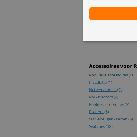
Accessoires voor 
Populaire accessoires
(10)
Installatie
(1)
Netwerkkabels
(9)
PoE-injectors
(4)
Reolink accessoires
(3)
Routers
(5)
SD Geheugenkaarten
(6)
Switches
(18)