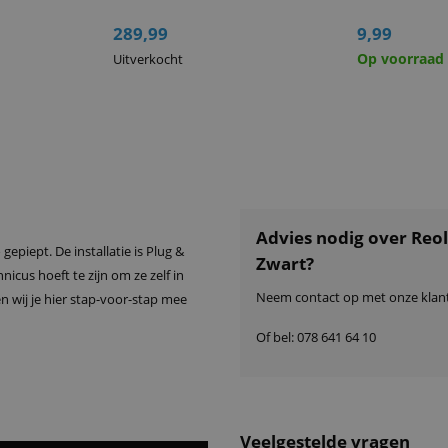
Lensgroot
i
289,99
9,99
Kijkhoek
i
Op voorraad
Uitverkocht
infrarood
i
Minimale v
i
(zonder IR
Netwerk
WiFi
i
Netwerkaa
i
Advies nodig over Reo
gepiept. De installatie is Plug &
Ethernets
i
Zwart?
nicus hoeft te zijn om ze zelf in
WiFi-stan
i
Neem contact op met onze klant
 wij je hier stap-voor-stap mee
WLAN-beve
i
App besch
Of bel:
078 641 64 10
i
UPnP
i
Dynamic 
i
Protocol
i
Veelgestelde vragen
ondersteu