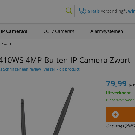
Gratis
verzending*,
win
IP Camera's
CCTV Camera's
Alarmsystemen
a Zwart
-410WS 4MP Buiten IP Camera Zwart
ws
Schrijf zelf een review
Vergelijk dit product
79,99
p/s
Uitverkocht -
Binnenkort weer
Ontvang tijdelij