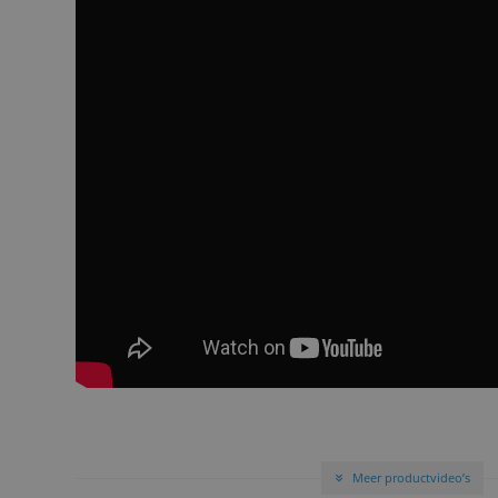
Meer productvideo’s
»