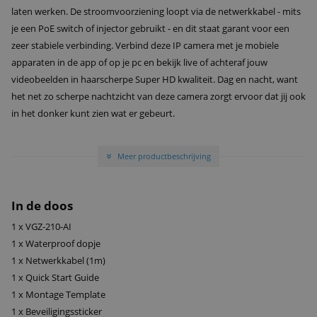
laten werken. De stroomvoorziening loopt via de netwerkkabel - mits
je een PoE switch of injector gebruikt - en dit staat garant voor een
zeer stabiele verbinding. Verbind deze IP camera met je mobiele
apparaten in de app of op je pc en bekijk live of achteraf jouw
videobeelden in haarscherpe Super HD kwaliteit. Dag en nacht, want
het net zo scherpe nachtzicht van deze camera zorgt ervoor dat jij ook
in het donker kunt zien wat er gebeurt.
Meer productbeschrijving
»
In de doos
1 x VGZ-210-AI
1 x Waterproof dopje
1 x Netwerkkabel (1m)
1 x Quick Start Guide
1 x Montage Template
1 x Beveiligingssticker