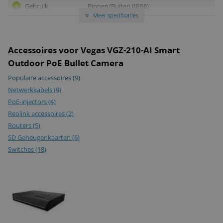
Gebruik
Binnen/Buiten (IP66)
i
Meer specificaties
»
Opslag via
i
Dropbox
Compatible met
Synology
i
Accessoires voor Vegas VGZ-210-AI Smart
NAS
Outdoor PoE Bullet Camera
ONVIF-
i
Populaire accessoires
(9)
gecertificeerd
Netwerkkabels
(9)
Opslag via Cloud
i
PoE-injectors
(4)
Reolink accessoires
(2)
Beeld
Routers
(5)
Audiodetectie
i
SD Geheugenkaarten
(6)
Switches
Snapshot alert
(18)
i
Tekst alert
i
Beeldsensor
1/2.7
i
IR-cut
i
Lensgrootte
4mm
i
Kijkhoek
80°
i