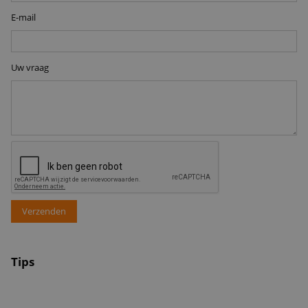
Voeding
PoE
i
E-mail
Kleur materiaal
Wit
i
Afmetingen
Φ186x67mm
i
Uw vraag
Verzenden
Tips