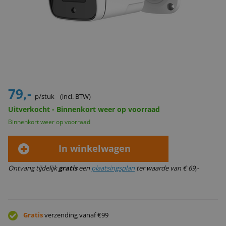
79,-
p/stuk
(incl. BTW)
Uitverkocht - Binnenkort weer op voorraad
Binnenkort weer op voorraad
In winkelwagen
Ontvang tijdelijk
gratis
een
plaatsingsplan
ter waarde van € 69,-
Gratis
verzending vanaf €99