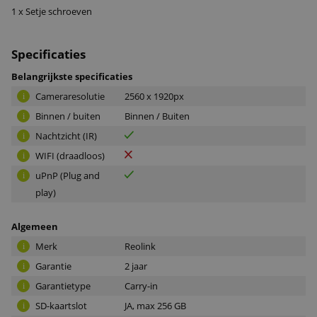
1 x Setje schroeven
Specificaties
Belangrijkste specificaties
Cameraresolutie
2560 x 1920px
i
Binnen / buiten
Binnen / Buiten
i
Nachtzicht (IR)
i
WIFI (draadloos)
i
uPnP (Plug and
i
play)
Algemeen
Merk
Reolink
i
Garantie
2 jaar
i
Garantietype
Carry-in
i
SD-kaartslot
JA, max 256 GB
i