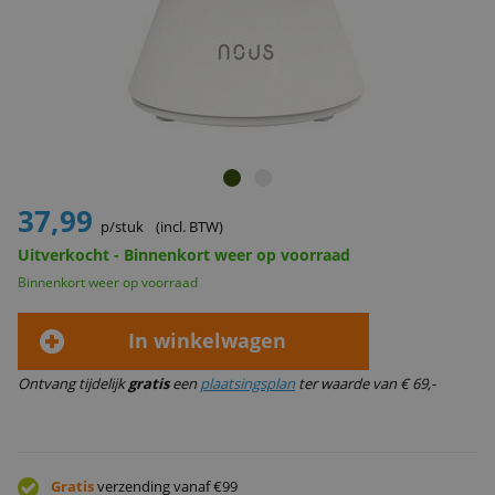
37,99
p/stuk
(incl. BTW)
Uitverkocht - Binnenkort weer op voorraad
Binnenkort weer op voorraad
In winkelwagen
Ontvang tijdelijk
gratis
een
plaatsingsplan
ter waarde van € 69,-
Gratis
verzending vanaf €99