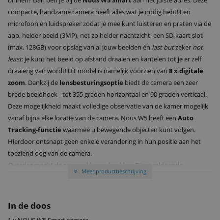
binnen? Dan ben je bij de
Nous W5 Smart
aan het juiste adres. Deze
compacte, handzame camera heeft alles wat je nodig hebt! Een
microfoon en luidspreker zodat je mee kunt luisteren en praten via de
app, helder beeld (3MP), net zo helder nachtzicht, een SD-kaart slot
(max. 128GB) voor opslag van al jouw beelden én
last but
zeker
not
least
: je kunt het beeld op afstand draaien en kantelen tot je er zelf
draaierig van wordt! Dit model is namelijk voorzien van
8
x digitale
zoom
. Dankzij de
lensbesturingsoptie
biedt de camera een zeer
brede beeldhoek - tot 355 graden horizontaal en 90 graden verticaal.
Deze mogelijkheid maakt volledige observatie van de kamer mogelijk
vanaf bijna elke locatie van de camera. Nous W5 heeft een
Auto
Tracking-functie
waarmee u bewegende objecten kunt volgen.
Hierdoor ontsnapt geen enkele verandering in hun positie aan het
toeziend oog van de camera.
Overdag maakt de camera kleurenbeelden. Bij onvoldoende
Meer productbeschrijving
»
verlichting schakelt de
Nous W5
Smart
over naar de nachtmodus.
6
IR-LED's
en een
speciaal IR Cut-filter
zijn verantwoordelijk voor de
registratie van een helder beeld, en het zwart-witbeeld is helder en
In de doos
nauwkeurig, ongeacht de intensiteit en het type verlichting. Door het