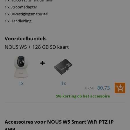
1 x NOUS W5 Smart camera
gebruik van infraroodtechnologie kunt u zelfs in volledige duisternis
1 x Stroomadapter
een gedetailleerd beeld bekijken. Dankzij de verlichting met een straal
1 x Bevestigingsmateriaal
van maximaal 5 m kan de camera zelfs verre objecten registreren.
1 x Handleiding
Voordeelbundels
NOUS W5 + 128 GB SD kaart
1x
1x
80,73
82,98
5% korting op het accessoire
Accessoires voor NOUS W5 Smart WiFi PTZ IP
3MP