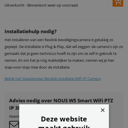
Uitverkocht - Binnenkort weer op voorraad
Installatiehulp nodig?
Het installeren van een Reolink beveiligingscamera is gelukkig zo
gepiept. De installatie is Plug & Play, dat wil zeggen: de camera's zijn zo
gemaakt dat je geen technicus hoeft te zijn om ze zelf in gebruik te
nemen. En om het je nóg makkelijker te maken, nemen wij je hier
stap-voor-stap mee door de installatie.
Bekijk het Stappenplan Reolink installatie WiFi IP Camera
Advies nodig over NOUS W5 Smart WiFi PTZ
IP 3MP?
×
Neem contact op met onze klantenservice:
Deze website
maakt gebruik