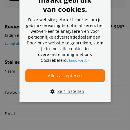
van cookies.
Deze website gebruikt cookies om je
gebruikservaring te optimaliseren, het
Reviews over de NOUS W5 Smart WiFi PTZ IP 3MP
webverkeer te analyseren en voor
Er zijn nog geen review geplaatst voor dit product
persoonlijke advertentiedoeleinden.
Door onze website te gebruiken, stem
Schrijf als eerste een review
je in met alle cookies in
overeenstemming met ons
Cookiebeleid.
Lees verder
Stel een vraag
Naam
Alles accepteren
Zelf instellen
Telefoon
E-mail