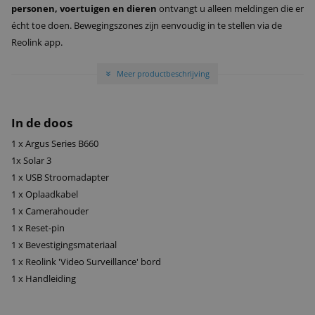
personen, voertuigen en dieren
ontvangt u alleen meldingen die er
écht toe doen. Bewegingszones zijn eenvoudig in te stellen via de
Reolink app.
Meer productbeschrijving
»
De grote
20.000 mAh batterij
gaat tot wel
500 dagen
mee en kan
optioneel worden uitgebreid met een
Reolink zonnepaneel
(niet
inbegrepen) voor vrijwel continu gebruik. Opnames slaat u veilig
In de doos
lokaal
op via een
microSD-kaart tot 512GB
of een
Reolink
1 x Argus Series B660
NVR/Hub
– zonder verplichte cloud.
1x Solar 3
1 x USB Stroomadapter
Met
dual-band WiFi 6
,
tweeweg audio
,
spotlights
,
sirene
en een
1 x Oplaadkabel
IP65-weerbestendige behuizing
is de Reolink B660 geschikt voor elk
1 x Camerahouder
seizoen. Uiteraard ondersteunt Epine u met
Nederlandse service,
1 x Reset-pin
technisch advies en snelle levering
. Niet voor niets bekroond met
1 x Bevestigingsmateriaal
Best of IFA 2024
.
1 x Reolink 'Video Surveillance' bord
1 x Handleiding