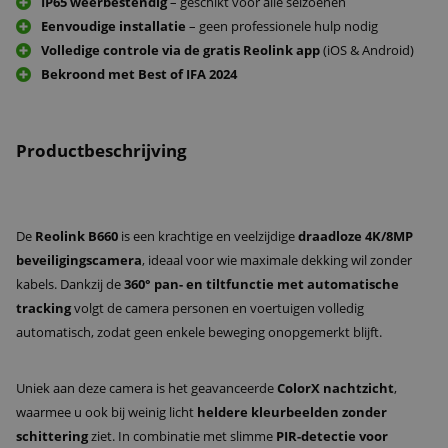
IP65 weerbestendig
– geschikt voor alle seizoenen
Eenvoudige installatie
– geen professionele hulp nodig
Volledige controle via de gratis Reolink app
(iOS & Android)
Bekroond met Best of IFA 2024
Productbeschrijving
De
Reolink B660
is een krachtige en veelzijdige
draadloze 4K/8MP
beveiligingscamera
, ideaal voor wie maximale dekking wil zonder
kabels. Dankzij de
360° pan- en tiltfunctie met automatische
tracking
volgt de camera personen en voertuigen volledig
automatisch, zodat geen enkele beweging onopgemerkt blijft.
Uniek aan deze camera is het geavanceerde
ColorX nachtzicht
,
waarmee u ook bij weinig licht
heldere kleurbeelden zonder
schittering
ziet. In combinatie met slimme
PIR-detectie voor