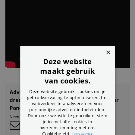
×
Deze website
maakt gebruik
van cookies.
Deze website gebruikt cookies om je
Advies nodig over Reolink B660 Atlas
gebruikservaring te optimaliseren, het
draadloze 4K ColorX batterijcamera + Solar
webverkeer te analyseren en voor
Paneel?
persoonlijke advertentiedoeleinden.
Door onze website te gebruiken, stem
Neem contact op met onze klantenservice:
je in met alle cookies in
overeenstemming met ons
Cookiebeleid.
Lees verder