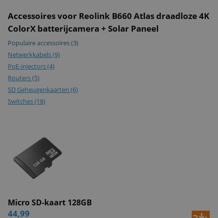
NAS
Accessoires voor Reolink B660 Atlas draadloze 4K
ONVIF-
i
ColorX batterijcamera + Solar Paneel
gecertificeerd
Populaire accessoires
(3)
Opslag via Cloud
i
Netwerkkabels
(9)
EAN
6976930225247
PoE-injectors
(4)
Routers
(5)
Downloads
SD Geheugenkaarten
(6)
Alle specificaties
Alle specificaties
Switches
(18)
(PDF)
Micro SD-kaart 128GB
44,99