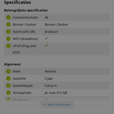
Specificaties
Belangrijkste specificaties
Cameraresolutie
4k
i
Binnen / buiten
Binnen / Buiten
i
Nachtzicht (IR)
JA (kleur)
i
WIFI (draadloos)
i
uPnP (Plug and
i
play)
Algemeen
Merk
Reolink
i
Garantie
2 jaar
i
Garantietype
Carry-in
i
SD-kaartslot
JA, max 512 GB
i
Opslag via
i
Meer specificaties
Dropbox
»
Compatible met
i