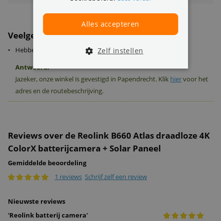
Alles accepteren
Veelgestelde vragen
•
Hebben jullie een winkel?
Zelf instellen
Antwoord:
Jazeker, onze winkel is gevestigd in Papendrecht. Klik
hier
voor het
adres en de routebeschrijving.
Reviews over de Reolink B660 Atlas draadloze 4K
ColorX batterijcamera + Solar Paneel
Gemiddelde beoordeling
1 reviews
Schrijf zelf een review
Nieuwste reviews
'
Reolink batterij camera
'