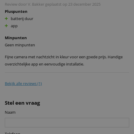
Review door
V. Bakker
geplaatst op
23 december 2025
Pluspunten
batterij duur
app
Minpunten
Geen minpunten
Fijne camera met nachtzicht in kleur voor een goede prijs. Handige
overzichtelijke app en eenvoudige installatie.
Bekijk alle reviews (1)
Stel een vraag
Naam
Telefoon