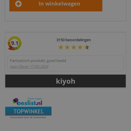
In winkelwagen
3150
beoordelingen
9.1
Fantastisch produkt, goed beeld
Jaap Oever
17-05-2026
kiyoh