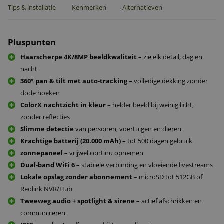
Tips & installatie
Kenmerken
Alternatieven
Pluspunten
Haarscherpe 4K/8MP beeldkwaliteit
– zie elk detail, dag en
nacht
360° pan & tilt met auto-tracking
– volledige dekking zonder
dode hoeken
ColorX nachtzicht in kleur
– helder beeld bij weinig licht,
zonder reflecties
Slimme detectie
van personen, voertuigen en dieren
Krachtige batterij (20.000 mAh)
– tot 500 dagen gebruik
zonnepaneel
– vrijwel continu opnemen
Dual-band WiFi 6
– stabiele verbinding en vloeiende livestreams
Lokale opslag zonder abonnement
– microSD tot 512GB of
Reolink NVR/Hub
Tweeweg audio + spotlight & sirene
– actief afschrikken en
communiceren