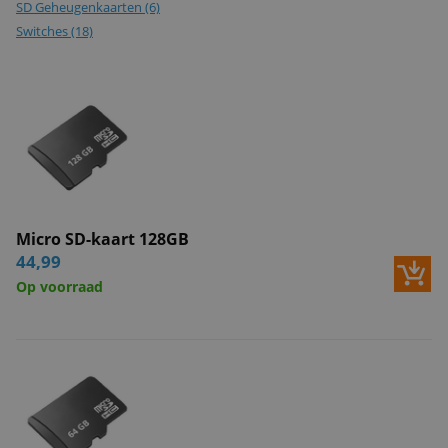
SD Geheugenkaarten
(6)
Switches
(18)
Audio
Microfoon
i
Luidspreker
i
Nachtzicht
Infraroodverlichting
i
Bereik nachtzicht
25 meter
i
Micro SD-kaart 128GB
Fysieke eigenschappen
44,99
Dome camera
i
Op voorraad
Kleur materiaal
Wit
i