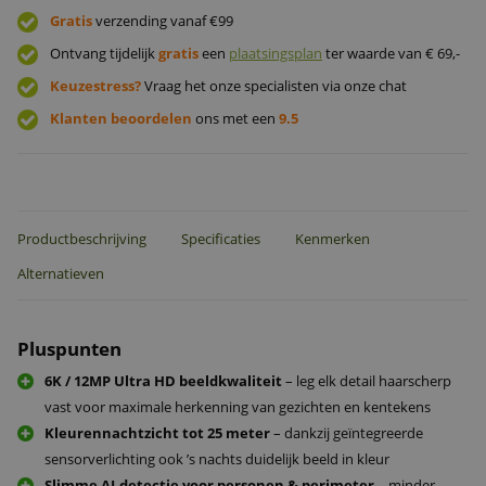
Gratis
verzending vanaf €99
Ontvang tijdelijk
gratis
een
plaatsingsplan
ter waarde van € 69,-
Keuzestress?
Vraag het onze specialisten via onze chat
Klanten beoordelen
ons met een
9.5
Productbeschrijving
Specificaties
Kenmerken
Alternatieven
Pluspunten
6K / 12MP Ultra HD beeldkwaliteit
– leg elk detail haarscherp
vast voor maximale herkenning van gezichten en kentekens
Kleurennachtzicht tot 25 meter
– dankzij geïntegreerde
sensorverlichting ook ’s nachts duidelijk beeld in kleur
Slimme AI-detectie voor personen & perimeter
– minder