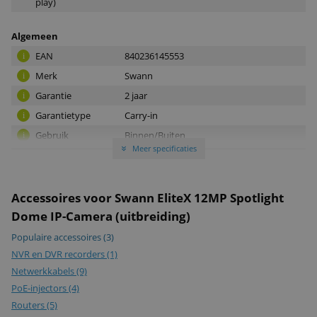
play)
Algemeen
EAN
840236145553
i
Merk
Swann
i
Garantie
2 jaar
i
Garantietype
Carry-in
i
Gebruik
Binnen/Buiten
i
Meer specificaties
»
Beeld
Kijkhoek
90°
i
Accessoires voor Swann EliteX 12MP Spotlight
Dome IP-Camera (uitbreiding)
Netwerk
Populaire accessoires
(3)
App beschikbaar
IOS, Android
i
NVR en DVR recorders
(1)
voor
Netwerkkabels
(9)
Protocol
ONVIF
i
PoE-injectors
(4)
ondersteuning
Routers
(5)
PoE
i