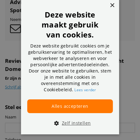
Advies nodig over Swann EliteX 12MP
×
Spotlight Dome IP-Camera (uitbreiding)?
Deze website
Neem contact op met onze klantenservice:
maakt gebruik
van cookies.
Deze website gebruikt cookies om je
gebruikservaring te optimaliseren, het
webverkeer te analyseren en voor
Reviews over de Swann EliteX 12MP Spotlight
persoonlijke advertentiedoeleinden.
Dome IP-Camera (uitbreiding)
Door onze website te gebruiken, stem
je in met alle cookies in
Er zijn nog geen review geplaatst voor dit product
overeenstemming met ons
Schrijf als eerste een review
Cookiebeleid.
Lees verder
Alles accepteren
Stel een vraag
Naam
Zelf instellen
Telefoon