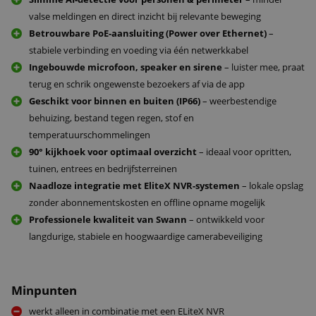
valse meldingen en direct inzicht bij relevante beweging
Betrouwbare PoE-aansluiting (Power over Ethernet)
–
stabiele verbinding en voeding via één netwerkkabel
Ingebouwde microfoon, speaker en sirene
– luister mee, praat
terug en schrik ongewenste bezoekers af via de app
Geschikt voor binnen en buiten (IP66)
– weerbestendige
behuizing, bestand tegen regen, stof en
temperatuurschommelingen
90° kijkhoek voor optimaal overzicht
– ideaal voor opritten,
tuinen, entrees en bedrijfsterreinen
Naadloze integratie met EliteX NVR-systemen
– lokale opslag
zonder abonnementskosten en offline opname mogelijk
Professionele kwaliteit van
Swann
– ontwikkeld voor
langdurige, stabiele en hoogwaardige camerabeveiliging
Minpunten
werkt alleen in combinatie met een ELiteX NVR