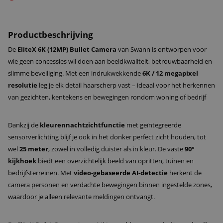
Productbeschrijving
De
EliteX 6K (12MP) Bullet Camera
van
Swann
is ontworpen voor
wie geen concessies wil doen aan beeldkwaliteit, betrouwbaarheid en
slimme beveiliging. Met een indrukwekkende
6K / 12 megapixel
resolutie
leg je elk detail haarscherp vast – ideaal voor het herkennen
van gezichten, kentekens en bewegingen rondom woning of bedrijf
Dankzij de
kleurennachtzichtfunctie
met geïntegreerde
sensorverlichting blijf je ook in het donker perfect zicht houden, tot
wel
25 meter
, zowel in volledig duister als in kleur. De vaste
90°
kijkhoek
biedt een overzichtelijk beeld van opritten, tuinen en
bedrijfsterreinen. Met
video-gebaseerde AI-detectie
herkent de
camera personen en verdachte bewegingen binnen ingestelde zones,
waardoor je alleen relevante meldingen ontvangt.