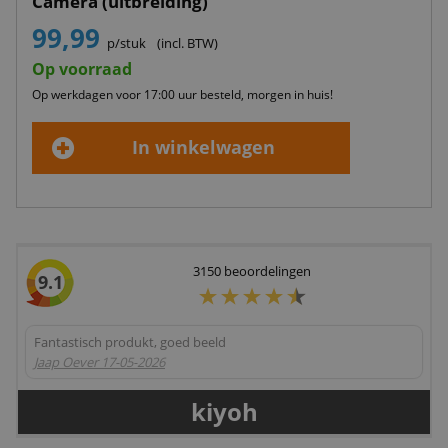
Camera (uitbreiding)
99,99
p/stuk
(incl. BTW)
Op voorraad
Op werkdagen voor 17:00 uur besteld, morgen in huis!
In winkelwagen
3150
beoordelingen
9.1
Fantastisch produkt, goed beeld
Jaap Oever
17-05-2026
kiyoh